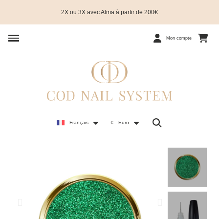
2X ou 3X avec Alma à partir de 200€
Mon compte
Français
€
Euro