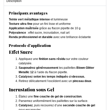
Description
Principaux avantages
Teinte vert métallique intense
et lumineuse
Texture ultra fine
pour un fini lisse et uniforme
Application maîtrisée
grâce au flacon pipette de 10 g
Polyvalence
: effet sucre, incrustation, nail art
Rendu professionnel et durable
avec une brillance éclatante
Protocole d’application
Effet Sucre
Appliquez une
finition sans résidu
sur votre couleur
catalysée.
Saupoudrez généreusement
les paillettes
Blown Glitter
Metallic 12
à l’aide du flacon pipette.
Catalysez selon les temps indiqués ci-dessous.
Retirez délicatement l’excédent avec un
pinceau doux
.
Incrustation sous Gel
Étalez une
fine couche de gel de construction
.
Parsemez uniformément les paillettes sur la surface.
Catalysez
, puis recouvrez d’une
seconde couche de gel
pour encapsuler.