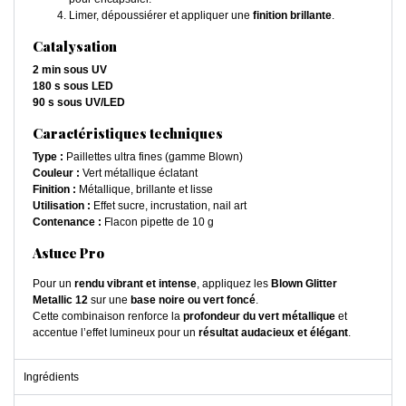
Limer, dépoussiérer et appliquer une
finition brillante
.
Catalysation
2 min sous UV
180 s sous LED
90 s sous UV/LED
Caractéristiques techniques
Type :
Paillettes ultra fines (gamme Blown)
Couleur :
Vert métallique éclatant
Finition :
Métallique, brillante et lisse
Utilisation :
Effet sucre, incrustation, nail art
Contenance :
Flacon pipette de 10 g
Astuce Pro
Pour un
rendu vibrant et intense
, appliquez les
Blown Glitter
Metallic 12
sur une
base noire ou vert foncé
.
Cette combinaison renforce la
profondeur du vert métallique
et
accentue l’effet lumineux pour un
résultat audacieux et élégant
.
Ingrédients