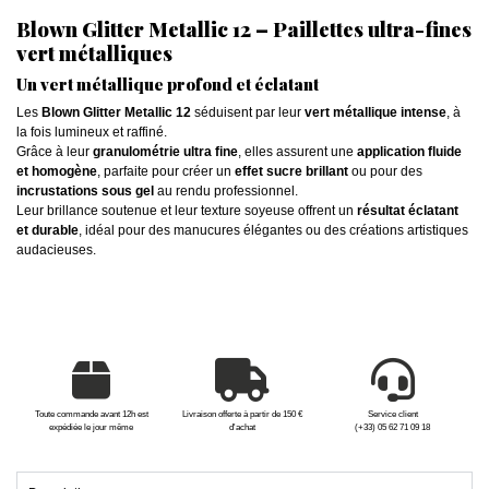
Blown Glitter Metallic 12 – Paillettes ultra-fines
vert métalliques
Un vert métallique profond et éclatant
Les
Blown Glitter Metallic 12
séduisent par leur
vert métallique intense
, à
la fois lumineux et raffiné.
Grâce à leur
granulométrie ultra fine
, elles assurent une
application fluide
et homogène
, parfaite pour créer un
effet sucre brillant
ou pour des
incrustations sous gel
au rendu professionnel.
Leur brillance soutenue et leur texture soyeuse offrent un
résultat éclatant
et durable
, idéal pour des manucures élégantes ou des créations artistiques
audacieuses.
Toute commande avant 12h est
Livraison offerte à partir de 150 €
Service client
expédiée le jour même
d'achat
(+33) 05 62 71 09 18