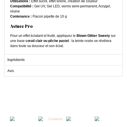
Utilisations :
Effet sucre, effet sirène, création de couleur
Compatibilité :
Gel UV, Gel LED, vernis semi-permanent, Acrygel,
résine
Contenance :
Flacon pipette de 10 g
Astuce Pro
Pour un effet éclatant et fruité, appliquez le
Blown Glitter Sweety
sur
une base
corail clair ou pêche pastel
: la teinte rosée se révélera
dans toute sa douceur et son éclat.
Ingrédients
Avis