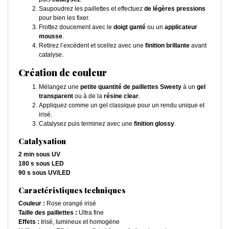
Saupoudrez les paillettes et effectuez
de légères pressions
pour bien les fixer.
Frottez doucement avec le
doigt ganté
ou un
applicateur
mousse
.
Retirez l’excédent et scellez avec une
finition brillante
avant
catalyse.
Création de couleur
Mélangez une
petite quantité de paillettes Sweety
à un
gel
transparent
ou à de la
résine clear
.
Appliquez comme un gel classique pour un rendu unique et
irisé.
Catalysez puis terminez avec une
finition glossy
.
Catalysation
2 min sous UV
180 s sous LED
90 s sous UV/LED
Caractéristiques techniques
Couleur :
Rose orangé irisé
Taille des paillettes :
Ultra fine
Effets :
Irisé, lumineux et homogène