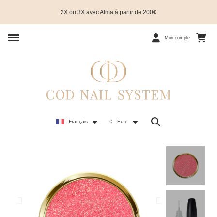
2X ou 3X avec Alma à partir de 200€
Mon compte
Français
€
Euro