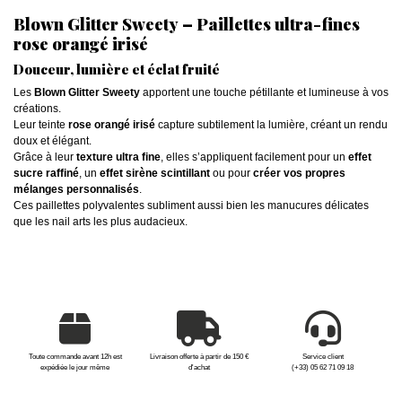
Blown Glitter Sweety – Paillettes ultra-fines
rose orangé irisé
Douceur, lumière et éclat fruité
Les
Blown Glitter Sweety
apportent une touche pétillante et lumineuse à vos
créations.
Leur teinte
rose orangé irisé
capture subtilement la lumière, créant un rendu
doux et élégant.
Grâce à leur
texture ultra fine
, elles s’appliquent facilement pour un
effet
sucre raffiné
, un
effet sirène scintillant
ou pour
créer vos propres
mélanges personnalisés
.
Ces paillettes polyvalentes subliment aussi bien les manucures délicates
que les nail arts les plus audacieux.
Toute commande avant 12h est
Livraison offerte à partir de 150 €
Service client
expédiée le jour même
d'achat
(+33) 05 62 71 09 18