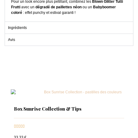
Pour un look encore plus pétillant, combinez les
Blown Glitter Tutti
Frutti
avec un
dégradé de paillettes néon
ou un
Babyboomer
coloré
: effet punchy et estival garanti !
Ingrédients
Avis
Box Sunrise Collection & Tips





33,33 €