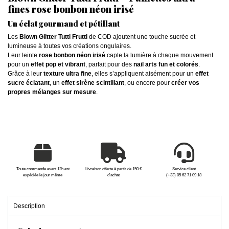
fines rose bonbon néon irisé
Un éclat gourmand et pétillant
Les
Blown Glitter Tutti Frutti
de COD ajoutent une touche sucrée et
lumineuse à toutes vos créations ongulaires.
Leur teinte
rose bonbon néon irisé
capte la lumière à chaque mouvement
pour un
effet pop et vibrant
, parfait pour des
nail arts fun et colorés
.
Grâce à leur
texture ultra fine
, elles s’appliquent aisément pour un
effet
sucre éclatant
, un
effet sirène scintillant
, ou encore pour
créer vos
propres mélanges sur mesure
.
Toute commande avant 12h est
Livraison offerte à partir de 150 €
Service client
expédiée le jour même
d'achat
(+33) 05 62 71 09 18
Description