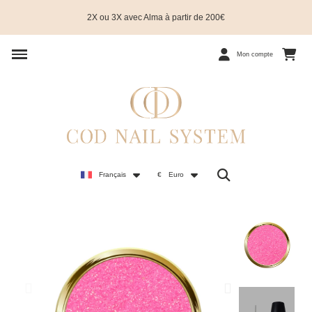
2X ou 3X avec Alma à partir de 200€
Mon compte
Français
€
Euro