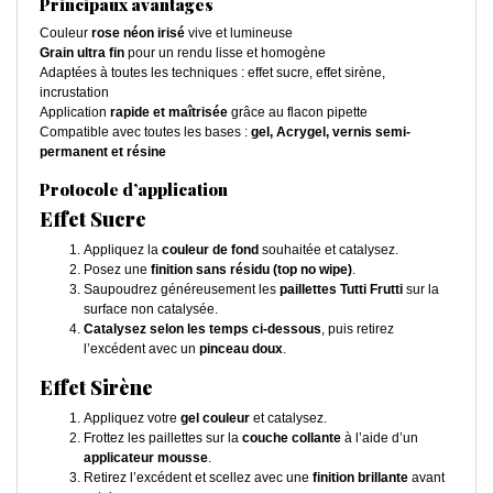
Principaux avantages
Couleur
rose néon irisé
vive et lumineuse
Grain ultra fin
pour un rendu lisse et homogène
Adaptées à toutes les techniques : effet sucre, effet sirène,
incrustation
Application
rapide et maîtrisée
grâce au flacon pipette
Compatible avec toutes les bases :
gel, Acrygel, vernis semi-
permanent et résine
Protocole d’application
Effet Sucre
Appliquez la
couleur de fond
souhaitée et catalysez.
Posez une
finition sans résidu (top no wipe)
.
Saupoudrez généreusement les
paillettes Tutti Frutti
sur la
surface non catalysée.
Catalysez selon les temps ci-dessous
, puis retirez
l’excédent avec un
pinceau doux
.
Effet Sirène
Appliquez votre
gel couleur
et catalysez.
Frottez les paillettes sur la
couche collante
à l’aide d’un
applicateur mousse
.
Retirez l’excédent et scellez avec une
finition brillante
avant