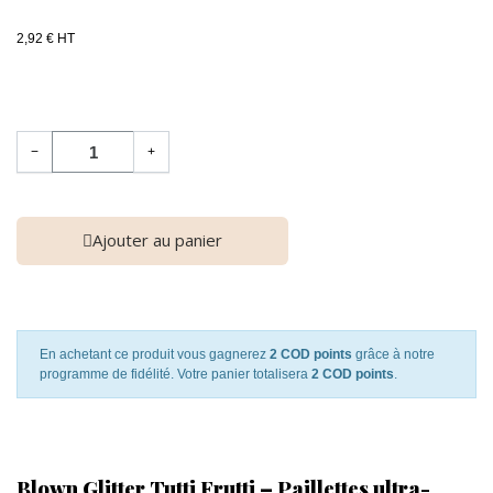
2,92 € HT
−
+
Ajouter au panier
En achetant ce produit vous gagnerez
2 COD points
grâce à notre
programme de fidélité. Votre panier totalisera
2 COD points
.
Blown Glitter Tutti Frutti – Paillettes ultra-