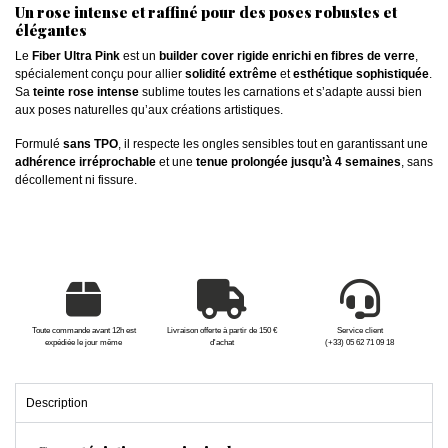
Un rose intense et raffiné pour des poses robustes et
élégantes
Le
Fiber Ultra Pink
est un
builder cover rigide enrichi en fibres de verre
,
spécialement conçu pour allier
solidité extrême
et
esthétique sophistiquée
.
Sa
teinte rose intense
sublime toutes les carnations et s’adapte aussi bien
aux poses naturelles qu’aux créations artistiques.
Formulé
sans TPO
, il respecte les ongles sensibles tout en garantissant une
adhérence irréprochable
et une
tenue prolongée jusqu’à 4 semaines
, sans
décollement ni fissure.
Toute commande avant 12h est
Livraison offerte à partir de 150 €
Service client
expédiée le jour même
d'achat
(+33) 05 62 71 09 18
Description