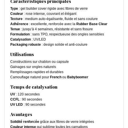
Caractéristiques principales
Type
: gel builder cover rigide avec fibres de verre
Couleur
: rose intense, couvrant et élégant
Texture
: medium auto-égalisante, fluide et sans coulure
Adhérence
: excellente, renforcée avec la
Rubber Base Clear
Tenue
: jusqu’à 4 semaines, résistante et sans fissure
Formulation
: sans TPO, respectueuse des ongles sensibles
Catalysation
: UV/LED
Packaging robuste
: design solide et anti-coulure
Utilisations
Constructions sur chablon ou capsule
Gainages sur ongles naturels
Remplissages rapides et durables
Camouflage naturel pour
French
ou
Babyboomer
Temps de catalysation
UV
: 120 secondes
CCFL
: 90 secondes
UV LED
: 90 secondes
Avantages
Solidité renforcée
grâce aux fibres de verre intégrées
Couleur intense
qui sublime toutes les carnations