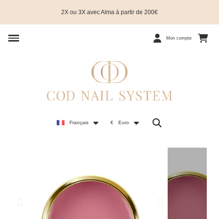
2X ou 3X avec Alma à partir de 200€
Mon compte
Français
€
Euro