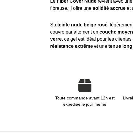
Le
Fiber Cover Nude
revient avec un
fibreuse, il offre une
solidité accrue
et
Sa
teinte nude beige rosé
, légèrement
couvre parfaitement en
couche moyen
verre
, ce gel est idéal pour les client
résistance extrême
et une
tenue long
Toute commande avant 12h est
Livra
expédiée le jour même