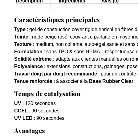
Description
Ingrédients
Avis (9)
Caractéristiques principales
Type
: gel de construction cover rigide enrichi en fibres d
Teinte
: nude beige rosé, couvrance parfaite en moyenn
Texture
: medium, non collante, auto-égalisante et sans 
Formulation
: sans TPO & sans HEMA – respectueuse d
Solidité extrême
: adapté aux clientes manuelles ou ro
Polyvalence
: extensions, constructions, gainages, pose
Travail doigt par doigt recommandé
: pour un contrôle 
Tenue renforcée
: à associer à la
Base Rubber Clear
Temps de catalysation
UV
: 120 secondes
CCFL
: 90 secondes
UV LED
: 90 secondes
Avantages