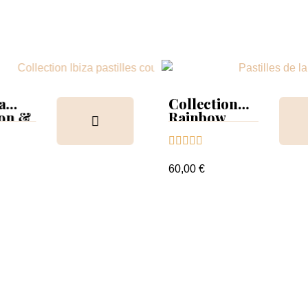
a
Collection
ion &
Rainbow
Tips &





nuancier
60,00 €