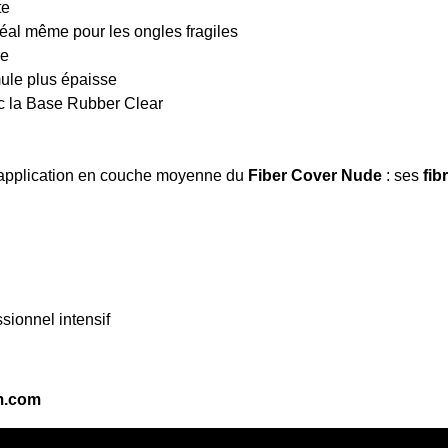
te
idéal même pour les ongles fragiles
re
mule plus épaisse
c la Base Rubber Clear
e application en couche moyenne du
Fiber Cover Nude
: ses
fib
sionnel intensif
m.com