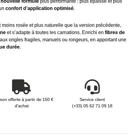
e
nouvelle formule
plus performante : plus épaisse et plus
 un
confort d’application optimisé
.
 moins rosée et plus naturelle que la version précédente,
ne
et s’adapte à toutes les carnations. Enrichi en
fibres de
es aux ongles fragiles, manuels ou rongeurs, en apportant une
ue durée
.
ison offerte à partir de 150 €
Service client
d'achat
(+33) 05 62 71 09 18