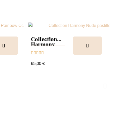
Collection
Harmony
Tips &





nuancier
65,00 €