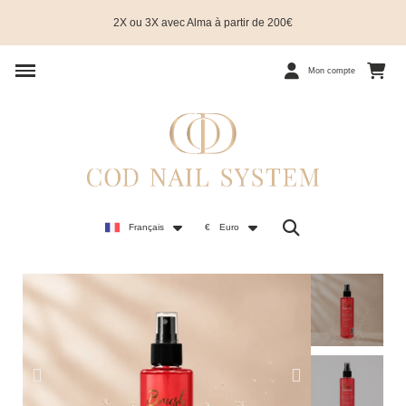
2X ou 3X avec Alma à partir de 200€
Mon compte
Français
€
Euro