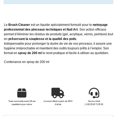
Le
Brush Cleaner
est un liquide spécialement formulé pour le
nettoyage
professionnel des pinceaux techniques et Nail Art
. Son action efficace
permet d’éliminer les résidus de produits (gel, acrylique, vernis, peinture) tout
en
préservant la souplesse et la qualité des poils
.
Indispensable pour prolonger la durée de vie de vos pinceaux, il assure une
hygiène irréprochable et maintient des outils toujours prêts à l’emploi. Son
format en
spray de 200 ml
le rend pratique et facile à utiliser au quotidien.
Contenance en spray de 200 ml
Toute commande avant 12h est
Livraison offerte à partir de 150 €
Service client
expédiée le jour même
d'achat
(+33) 05 62 71 09 18