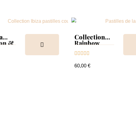
a
Collection
ion &
Rainbow
Tips &





nuancier
60,00 €