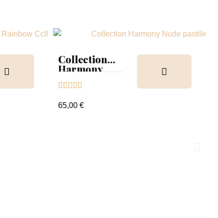
Collection
Harmony
Tips &





nuancier
65,00 €