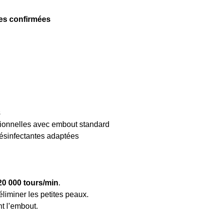
es confirmées
s
sionnelles avec embout standard
 désinfectantes adaptées
20 000 tours/min
.
éliminer les petites peaux.
 l’embout.