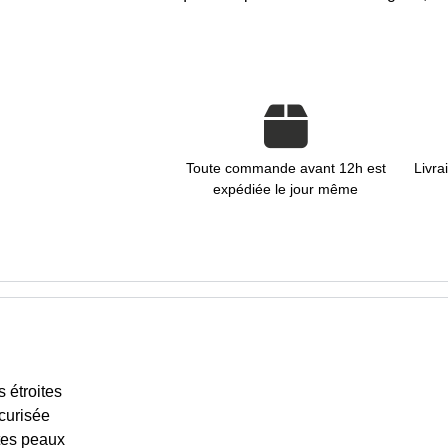
Toute commande avant 12h est
Livra
expédiée le jour même
 étroites
écurisée
ites peaux