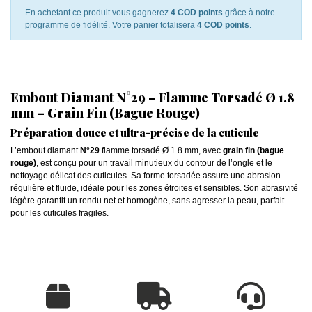
En achetant ce produit vous gagnerez
4 COD points
grâce à notre
programme de fidélité. Votre panier totalisera
4 COD points
.
Embout Diamant N°29 – Flamme Torsadé Ø 1.8
mm – Grain Fin (Bague Rouge)
Préparation douce et ultra-précise de la cuticule
L’embout diamant
N°29
flamme torsadé Ø 1.8 mm, avec
grain fin (bague
rouge)
, est conçu pour un travail minutieux du contour de l’ongle et le
nettoyage délicat des cuticules. Sa forme torsadée assure une abrasion
régulière et fluide, idéale pour les zones étroites et sensibles. Son abrasivité
légère garantit un rendu net et homogène, sans agresser la peau, parfait
pour les cuticules fragiles.