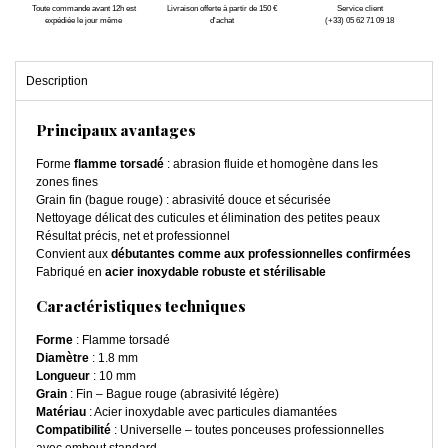
Toute commande avant 12h est
Livraison offerte à partir de 150 €
Service client
expédiée le jour même
d'achat
(+33) 05 62 71 09 18
Description
Principaux avantages
Forme
flamme torsadé
: abrasion fluide et homogène dans les
zones fines
Grain fin (bague rouge) : abrasivité douce et sécurisée
Nettoyage délicat des cuticules et élimination des petites peaux
Résultat précis, net et professionnel
Convient aux
débutantes comme aux professionnelles confirmées
Fabriqué en
acier inoxydable robuste et stérilisable
Caractéristiques techniques
Forme
: Flamme torsadé
Diamètre
: 1.8 mm
Longueur
: 10 mm
Grain
: Fin – Bague rouge (abrasivité légère)
Matériau
: Acier inoxydable avec particules diamantées
Compatibilité
: Universelle – toutes ponceuses professionnelles