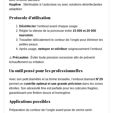
avec embout standard
Hygiène
: Stérilisable à l’autoclave ou avec solutions désinfectantes
adaptées
Protocole d’utilisation
Désinfecter
l’embout avant chaque usage.
Régler la vitesse de la ponceuse entre
15 000 et 20 000
tours/min
.
Travailler délicatement le contour de l’ongle pour éliminer les
petites peaux.
Après usage,
nettoyer et stériliser
soigneusement l’embout.
⚠️
Précaution
: Éviter toute pression excessive afin de prévenir
échauffement ou irritation.
Un outil pensé pour les professionnelles
Avec son petit diamètre et sa forme torsadée, l’embout diamant
N°29
permet un
contrôle optimal et une grande précision
dans les zones
étroites. Son abrasivité fine est parfaite pour les cuticules fragiles,
garantissant une finition douce et homogène.
Applications possibles
Préparation du contour de l’ongle avant pose de vernis semi-