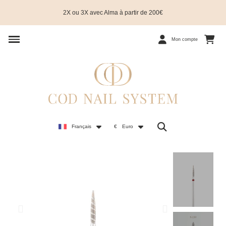
2X ou 3X avec Alma à partir de 200€
Mon compte
Français
€
Euro