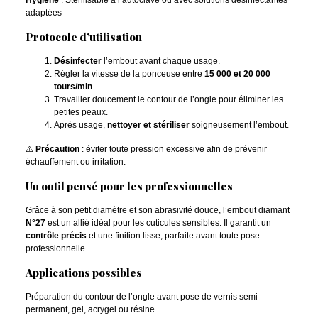
Hygiène
: Stérilisable à l’autoclave ou avec solutions désinfectantes
adaptées
Protocole d’utilisation
Désinfecter
l’embout avant chaque usage.
Régler la vitesse de la ponceuse entre
15 000 et 20 000
tours/min
.
Travailler doucement le contour de l’ongle pour éliminer les
petites peaux.
Après usage,
nettoyer et stériliser
soigneusement l’embout.
⚠️
Précaution
: éviter toute pression excessive afin de prévenir
échauffement ou irritation.
Un outil pensé pour les professionnelles
Grâce à son petit diamètre et son abrasivité douce, l’embout diamant
N°27
est un allié idéal pour les cuticules sensibles. Il garantit un
contrôle précis
et une finition lisse, parfaite avant toute pose
professionnelle.
Applications possibles
Préparation du contour de l’ongle avant pose de vernis semi-
permanent, gel, acrygel ou résine