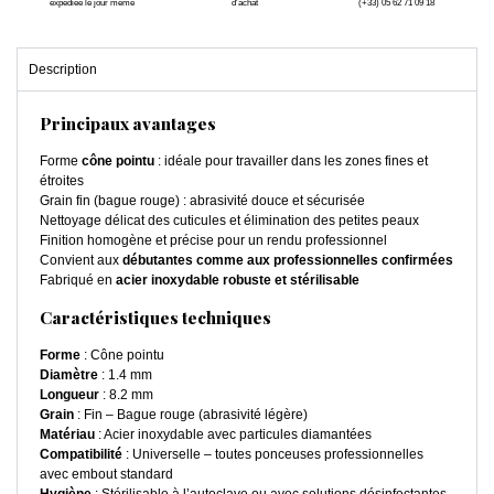
expédiée le jour même
d'achat
(+33) 05 62 71 09 18
Description
Principaux avantages
Forme
cône pointu
: idéale pour travailler dans les zones fines et
étroites
Grain fin (bague rouge) : abrasivité douce et sécurisée
Nettoyage délicat des cuticules et élimination des petites peaux
Finition homogène et précise pour un rendu professionnel
Convient aux
débutantes comme aux professionnelles confirmées
Fabriqué en
acier inoxydable robuste et stérilisable
Caractéristiques techniques
Forme
: Cône pointu
Diamètre
: 1.4 mm
Longueur
: 8.2 mm
Grain
: Fin – Bague rouge (abrasivité légère)
Matériau
: Acier inoxydable avec particules diamantées
Compatibilité
: Universelle – toutes ponceuses professionnelles
avec embout standard