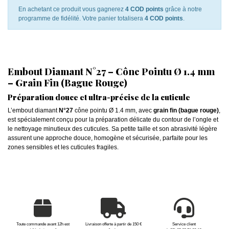
En achetant ce produit vous gagnerez
4 COD points
grâce à notre
programme de fidélité. Votre panier totalisera
4 COD points
.
Embout Diamant N°27 – Cône Pointu Ø 1.4 mm
– Grain Fin (Bague Rouge)
Préparation douce et ultra-précise de la cuticule
L’embout diamant
N°27
cône pointu Ø 1.4 mm, avec
grain fin (bague rouge)
,
est spécialement conçu pour la préparation délicate du contour de l’ongle et
le nettoyage minutieux des cuticules. Sa petite taille et son abrasivité légère
assurent une approche douce, homogène et sécurisée, parfaite pour les
zones sensibles et les cuticules fragiles.
Toute commande avant 12h est
Livraison offerte à partir de 150 €
Service client