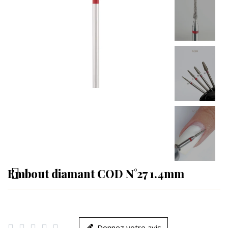
Embout diamant COD N°27 1.4mm





Donnez votre avis