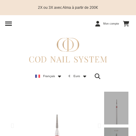
2X ou 3X avec Alma à partir de 200€
Mon compte
Français
€
Euro