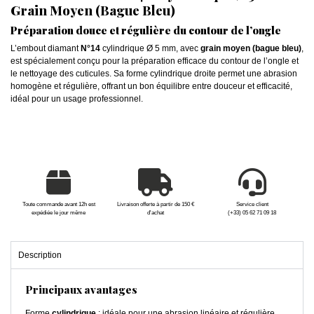
Grain Moyen (Bague Bleu)
Préparation douce et régulière du contour de l’ongle
L’embout diamant
N°14
cylindrique Ø 5 mm, avec
grain moyen (bague bleu)
,
est spécialement conçu pour la préparation efficace du contour de l’ongle et
le nettoyage des cuticules. Sa forme cylindrique droite permet une abrasion
homogène et régulière, offrant un bon équilibre entre douceur et efficacité,
idéal pour un usage professionnel.
Toute commande avant 12h est
Livraison offerte à partir de 150 €
Service client
expédiée le jour même
d'achat
(+33) 05 62 71 09 18
Description
Principaux avantages
Forme
cylindrique
: idéale pour une abrasion linéaire et régulière