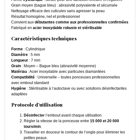
Grain moyen (bague bleu) : abrasivité polyvalente et sécurisée
Nettoyage efficace des cuticules sans agresser la peau
Résultat homogène, net et professionnel
Convient aux
débutantes comme aux professionnelles confirmées
Fabriqué en
acier inoxydable robuste et stérilisable
Caractéristiques techniques
Forme
: Cylindrique
Diamètre
: 5 mm
Longueur
: 7 mm
Grain
: Moyen – Bague bleu (abrasivité moyenne)
Matériau
: Acier inoxydable avec particules diamantées
Compatibilité
: Universelle – toutes ponceuses professionnelles
avec embout standard
Hygiène
: Stérilisable à l’autoclave ou avec solutions désinfectantes
adaptées
Protocole d’utilisation
Désinfecter
l’embout avant chaque utilisation.
Régler la vitesse de la ponceuse entre
15 000 et 20 000
tours/min
.
Travailler en douceur le contour de l’ongle pour éliminer les
petites peaux.