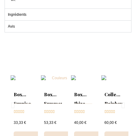
Ingrédients
Avis
Box
Box
Box
Collection
Sunrise
Summer
Ibiza
Rainbow
Collection





Mood :





Collection





Tips &





& Tips
ON
& Tips
nuancier
33,33 €
53,33 €
40,00 €
60,00 €
Collection