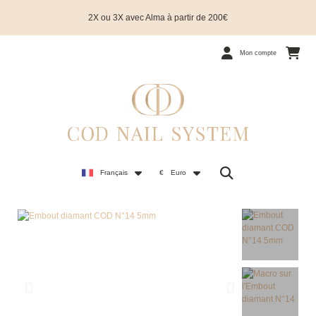
2X ou 3X avec Alma à partir de 200€
Mon compte
Français
€
Euro