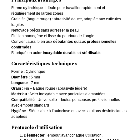
Forme
cylindrique
: idéale pour travailler rapidement et
régulièrement de larges zones
Grain fin (bague rouge) : abrasivité douce, adaptée aux cuticules
fragiles
Nettoyage précis sans agresser la peau
Finition homogène et lisse du pourtour de l’ongle
Convient aussi bien aux
débutantes qu’aux professionnelles
confirmées
Fabriqué en
acier inoxydable durable et stérilisable
Caractéristiques techniques
Forme
: Cylindrique
Diamètre
: 5 mm
Longueur
: 7 mm
Grain
: Fin – Bague rouge (abrasivité légère)
Matériau
: Acier inoxydable avec particules diamantées
Compatibilité
: Universelle – toutes ponceuses professionnelles
avec embout standard
Hygiène
: Stérilisable à l’autoclave ou avec solutions désinfectantes
adaptées
Protocole d’utilisation
Désinfecter
l’embout avant chaque utilisation.