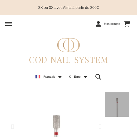
2X ou 3X avec Alma à partir de 200€
Mon compte
Français
€
Euro