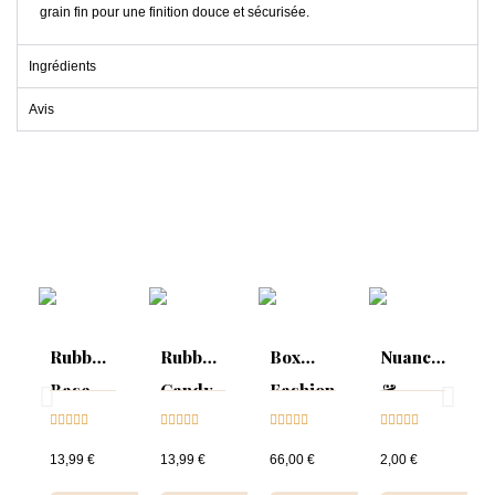
grain fin pour une finition douce et sécurisée.
Ingrédients
Avis
Rubber
Rubber
Box
Nuancier
Base
Candy
Fashion
&
Candy





Glitter





Week





Sparkling





Rose
collection
Collection
13,99 €
13,99 €
66,00 €
2,00 €
&