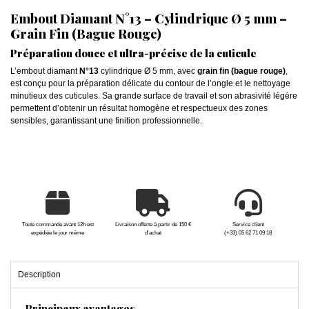
Embout Diamant N°13 – Cylindrique Ø 5 mm –
Grain Fin (Bague Rouge)
Préparation douce et ultra-précise de la cuticule
L’embout diamant
N°13
cylindrique Ø 5 mm, avec
grain fin (bague rouge)
,
est conçu pour la préparation délicate du contour de l’ongle et le nettoyage
minutieux des cuticules. Sa grande surface de travail et son abrasivité légère
permettent d’obtenir un résultat homogène et respectueux des zones
sensibles, garantissant une finition professionnelle.
Toute commande avant 12h est
Livraison offerte à partir de 150 €
Service client
expédiée le jour même
d'achat
(+33) 05 62 71 09 18
Description
Principaux avantages