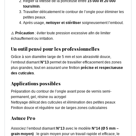
Régler la vitesse de la ponceuse entre
15 000 et 20 000
tours/min
.
Travailler délicatement le contour de l’ongle pour éliminer les
petites peaux.
Après usage,
nettoyer et stériliser
soigneusement l’embout.
⚠️
Précaution
: éviter toute pression excessive afin de limiter
échauffement ou irritation.
Un outil pensé pour les professionnelles
Grâce à son diamètre large de 5 mm et son abrasivité douce,
l’embout diamant
N°13
permet de travailler efficacement des zones
plus grandes, tout en assurant une finition
précise et respectueuse
des cuticules
.
Applications possibles
Préparation du contour de l’ongle avant pose de vernis semi-
permanent, gel, résine ou acrygel
Nettoyage délicat des cuticules et élimination des petites peaux
Finition douce et régulière sur de larges zones cuticulaires
Astuce Pro
Associez l’embout diamant
N°13
avec le modèle
N°14 (Ø 5 mm –
grain moyen)
: le grain moyen pour un travail rapide et efficace, le