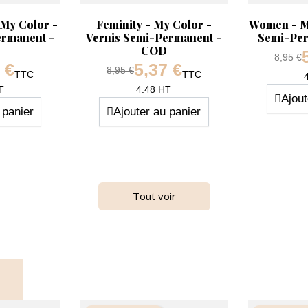
Aperçu rapide
Aperçu ra


 My Color -
Feminity - My Color -
Women - My
ermanent -
Vernis Semi-Permanent -
Semi-Pe
COD
Prix d
8,95 €
 €
5,37 €
Prix de base
8,95 €
TTC
TTC
Prix
Prix
T
4.48 HT
Ajout
 panier
Ajouter au panier
-40%
Tout voir
té
Quantité