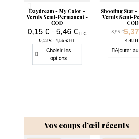
Aperçu rapide
Aperçu rapide


Daydream - My Color -
Shooting Star -
Vernis Semi-Permanent -
Vernis Semi-P
COD
COD
0,15 € - 5,46 €
5,37
Prix de base
8,95 €
TTC
Prix
0,13 € - 4,55 € HT
4.48 H
Choisir les
Ajouter au
options
-40%
-40%
Vos coups d’œil récents
Quantité
Quanti