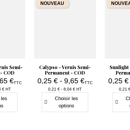
NOUVEAU
NOUVE
Aperçu rapide

y Color -
Fascination - My Color -
ermanent -
Vernis Semi-Permanent -
COD
 €
5,70 €
Prix de base
9,50 €
TTC
TTC
Prix
Prix
T
4.75 HT
 panier
Ajouter au panier
apide
Aperçu rapide
Ap


rnis Semi-
Calypso - Vernis Semi-
Sunlight
 - COD
Permanent - COD
Perma
,65 €
0,25 € - 9,65 €
0,25 €
TTC
TTC
x
Prix
4 € HT
0,21 € - 8,04 € HT
0,21 
 les
Choisir les
Ch
ns
options
NOUVEAU