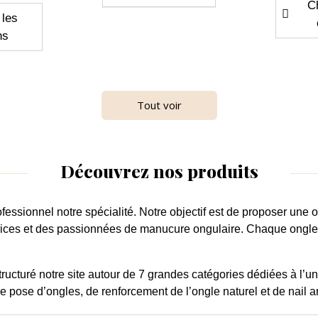
Ch
 les
ns
Tout voir
Découvrez nos produits
ofessionnel
notre spécialité. Notre objectif est de proposer une
o
trices et des passionnées de
manucure ongulaire
. Chaque
ongl
apide
Aperçu rapide

ge File
Cleaner Neutral
80
0,00 € - 13,75 €
TTC
tructuré notre site autour de
7 grandes catégories dédiées à l’un
,20 €
TTC
Prix
0,00 € - 11,46 € HT
e pose d’ongles, de renforcement de l’ongle naturel et de nail ar
x
50 € HT
Choisir les