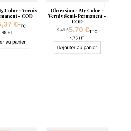
pide
Aperçu rapide

 Color - Vernis
Obsession - My Color -
rmanent - COD
Vernis Semi-Permanent -
COD
5,37 €
e base
TTC
5,70 €
Prix de base
9,49 €
TTC
Prix
4.48 HT
Prix
4.75 HT
er au panier
Ajouter au panier