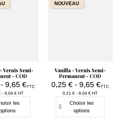
AU
NOUVEAU
erçu rapide
Aperçu rapide

 - Vernis Semi-
Vanilla - Vernis Semi-
nent - COD
Permanent - COD
 - 9,65 €
0,25 € - 9,65 €
TTC
TTC
Prix
Prix
€ - 8,04 € HT
0,21 € - 8,04 € HT
oisir les
Choisir les
options
options