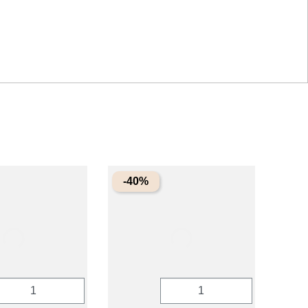
-40%
uantité
Quantité