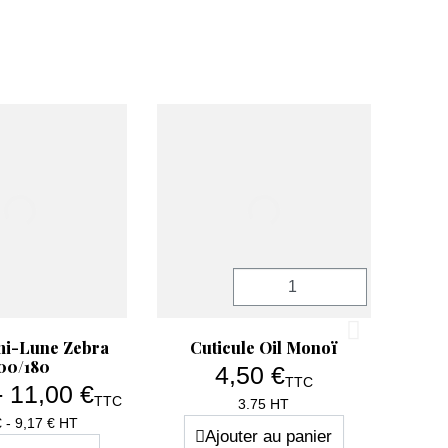
Quantité
erçu rapide
Aperçu rapide

mi-Lune Zebra
Cuticule Oil Monoï
00/180
4,50 €
TTC
- 11,00 €
TTC
Prix
3.75 HT
Prix
€ - 9,17 € HT
Ajouter au panier