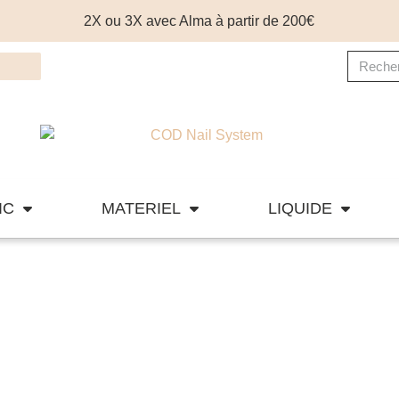
2X ou 3X avec Alma à partir de 200€
IC
MATERIEL
LIQUIDE