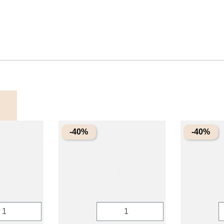
-40%
-40%
té
Quantité
Q