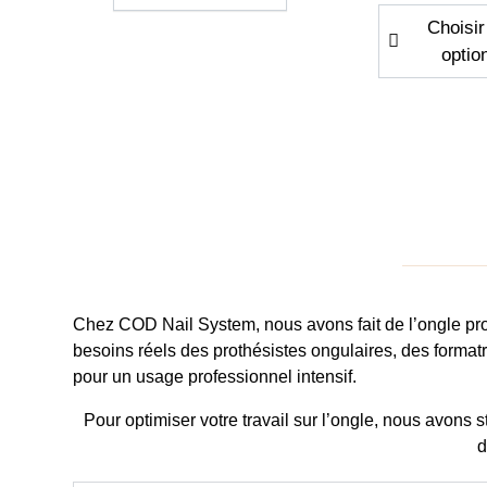
Choisir
optio
Quantité
Chez
COD Nail System
, nous avons fait de l’
ongle pr
besoins réels des
prothésistes ongulaires
, des forma
Aperçu rapide
Aperçu r


pour un usage professionnel intensif.
Chablons Easyform
Deluxe Spon
100/1
17,90 €
TTC
Pour optimiser votre travail sur l’ongle, nous avons s
1,96 € - 16
Prix
14.92 HT
d
Pri
1,63 € - 13,
Ajouter au panier