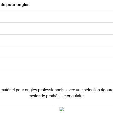
 les
options
nts pour ongles
ns
u
matériel pour ongles professionnels
, avec une sélection rigour
métier de prothésiste ongulaire.