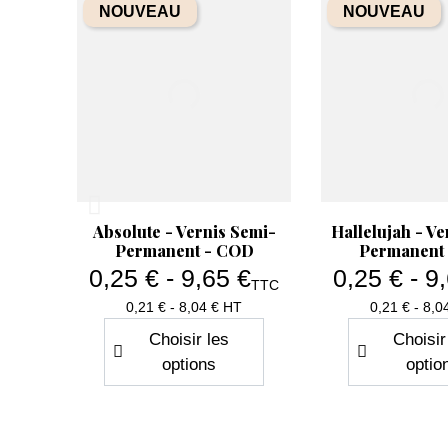
NOUVEAU
NOUVEAU
Aperçu rapide
Aperçu rapide


Dazzling - My Color -
Attractive - M
Vernis Semi-Permanent -
Vernis Semi-P
COD
COD
5,37 €
5,70
Prix de base
Prix de base
8,95 €
9,49 €
TTC
Prix
4.48 HT
4.75 H
Ajouter au panier
Ajouter au
Aperçu rapide
Aperçu r


Absolute - Vernis Semi-
Hallelujah - Ve
Permanent - COD
Permanent
0,25 € - 9,65 €
0,25 € - 9
TTC
Prix
Pri
0,21 € - 8,04 € HT
0,21 € - 8,0
Choisir les
Choisir
options
optio
NOUVEAU
NOUVEAU