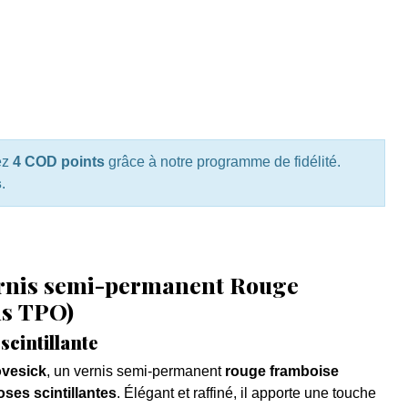
ez
4 COD points
grâce à notre programme de fidélité.
s
.
ernis semi-permanent Rouge
ns TPO)
scintillante
ovesick
, un vernis semi-permanent
rouge framboise
roses scintillantes
. Élégant et raffiné, il apporte une touche