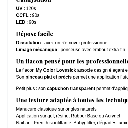
UV
: 120s
CCFL
: 90s
LED
:
90s
Dépose facile
Dissolution
: avec un Remover professionnel
Limage mécanique
: ponceuse avec embout extra-fin
Un flacon pensé pour les professionnell
Le flacon
My Color Lovesick
associe design élégant et 
Son
pinceau plat et précis
permet une application fluid
Petit plus : son
capuchon transparent
permet d’appliqu
Une texture adaptée à toutes les techniq
Manucure classique sur ongles naturels
Application sur gel, résine, Rubber Base ou Acrygel
Nail art : French scintillante, Babyglitter, dégradés lum