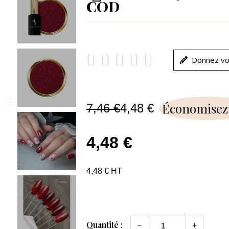
COD





Donnez vo
Économisez
7,46 €
4,48 €
4,48 €
4,48 € HT
Quantité :
−
+