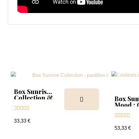
Box Sunrise
Collection &
Box Su
Tips
Mood :





Collect





Tips+nu
33,33 €
clear
53,33 €