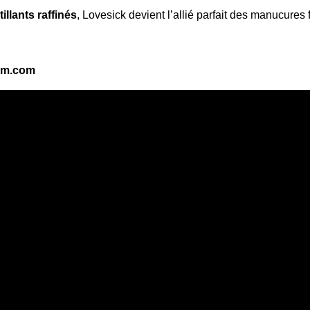
tillants raffinés
, Lovesick devient l’allié parfait des manucures
em.com