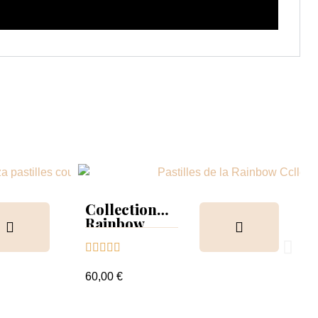
Collection
Rainbow
Tips &





nuancier
60,00 €