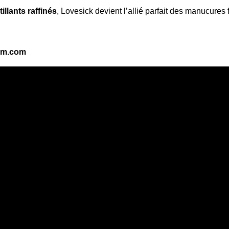
tillants raffinés
, Lovesick devient l’allié parfait des manucures
em.com