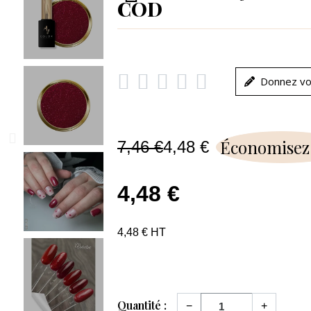
COD





Donnez vo
Économisez
7,46 €
4,48 €
4,48 €
4,48 € HT
Quantité :
−
+