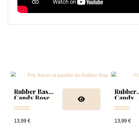
Rubber Base
Rubber
Candy Rose
Candy
Glitter










13,99 €
13,99 €