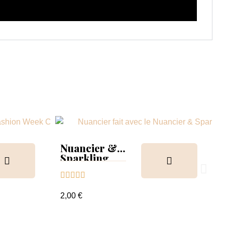
Nuancier &
Sparkling
Collection





2,00 €