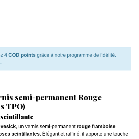
ez
4 COD points
grâce à notre programme de fidélité.
s
.
ernis semi-permanent Rouge
ns TPO)
scintillante
ovesick
, un vernis semi-permanent
rouge framboise
roses scintillantes
. Élégant et raffiné, il apporte une touche