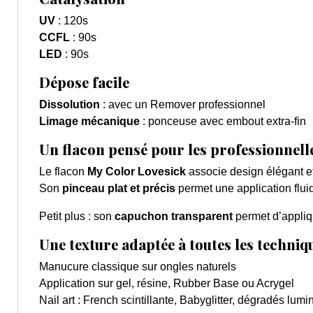
UV
: 120s
CCFL
: 90s
LED
:
90s
Dépose facile
Dissolution
: avec un Remover professionnel
Limage mécanique
: ponceuse avec embout extra-fin
Un flacon pensé pour les professionnell
Le flacon
My Color Lovesick
associe design élégant et 
Son
pinceau plat et précis
permet une application fluid
Petit plus : son
capuchon transparent
permet d’appliqu
Une texture adaptée à toutes les techniq
Manucure classique sur ongles naturels
Application sur gel, résine, Rubber Base ou Acrygel
Nail art : French scintillante, Babyglitter, dégradés lum