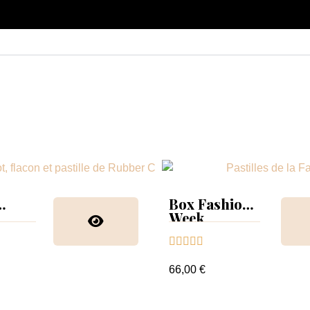
Box Fashion
Week
collection &





nuancier
66,00 €