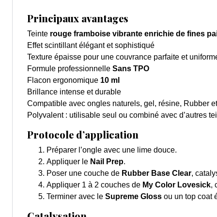
Principaux avantages
Teinte
rouge framboise vibrante enrichie de fines pai
Effet scintillant élégant et sophistiqué
Texture épaisse pour une couvrance parfaite et uniform
Formule professionnelle
Sans TPO
Flacon ergonomique
10 ml
Brillance intense et durable
Compatible avec ongles naturels, gel, résine, Rubber e
Polyvalent : utilisable seul ou combiné avec d’autres t
Protocole d’application
Préparer l’ongle avec une lime douce.
Appliquer le
Nail Prep
.
Poser une couche de
Rubber Base Clear
, cataly
Appliquer 1 à 2 couches de
My Color Lovesick
,
Terminer avec le
Supreme Gloss
ou un top coat é
Catalysation