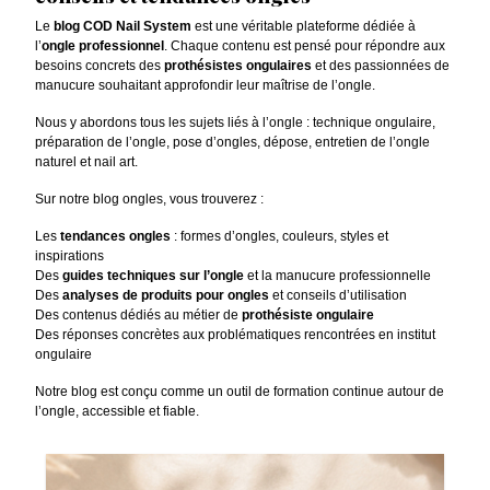
Prix
1,63 € -
TTC
11,00 €
au
13,50 €
Prix
au
1,00 € -
Le
blog COD Nail System
est une véritable plateforme dédiée à
Choisir
HT
9,17 €
panier
l’
ongle professionnel
. Chaque contenu est pensé pour répondre aux
panier
HT
les
besoins concrets des
prothésistes ongulaires
et des passionnées de
Choisir
options
manucure souhaitant approfondir leur maîtrise de l’ongle.
Choisir
les
les
Nous y abordons tous les sujets liés à l’ongle : technique ongulaire,
options
préparation de l’ongle, pose d’ongles, dépose, entretien de l’ongle
options
naturel et nail art.
Sur notre blog ongles, vous trouverez :
Les
tendances ongles
: formes d’ongles, couleurs, styles et
inspirations
Des
guides techniques sur l’ongle
et la manucure professionnelle
Des
analyses de produits pour ongles
et conseils d’utilisation
Des contenus dédiés au métier de
prothésiste ongulaire
Des réponses concrètes aux problématiques rencontrées en institut
ongulaire
Notre blog est conçu comme un outil de formation continue autour de
l’ongle, accessible et fiable.