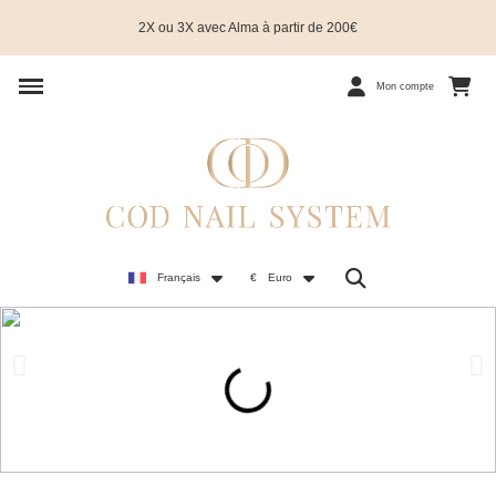
2X ou 3X avec Alma à partir de 200€
Mon compte
Français
€
Euro