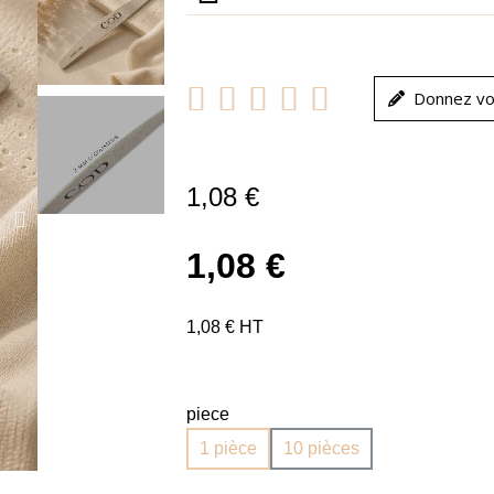





Donnez vo
1,08 €
1,08 €
1,08 € HT
piece
1 pièce
10 pièces