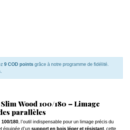
ez
9 COD points
grâce à notre programme de fidélité.
s
.
Slim Wood 100/180 – Limage
des parallèles
 100/180
, l’outil indispensable pour un limage précis du
 et équipée d’un
support en bois léger et résistant
, cette