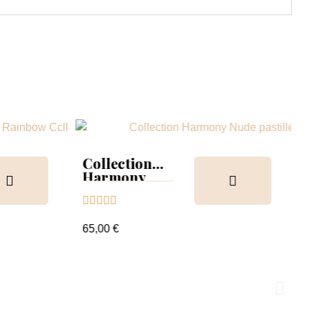
Collection
Harmony
Tips &





nuancier
65,00 €