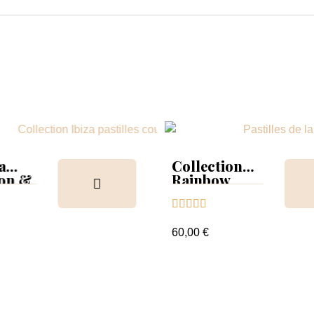
a
Collection
ion &
Rainbow
Tips &





nuancier
60,00 €