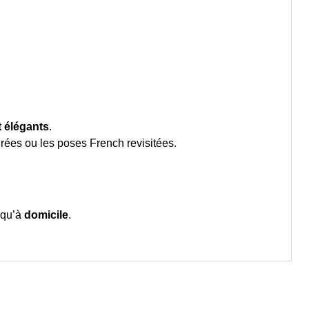
t élégants
.
ées ou les poses French revisitées.
qu’à
domicile
.