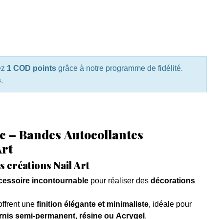
ez
1 COD points
grâce à notre programme de fidélité.
s
.
nc – Bandes Autocollantes
Art
s créations Nail Art
cessoire incontournable
pour réaliser des
décorations
ffrent une
finition élégante et minimaliste
, idéale pour
ernis semi-permanent, résine ou Acrygel
.