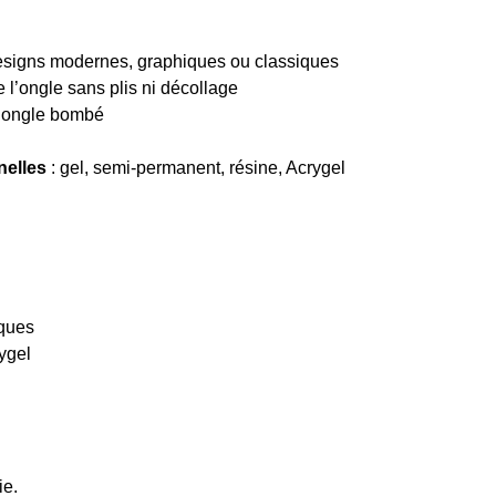
designs modernes, graphiques ou classiques
 l’ongle sans plis ni décollage
r ongle bombé
nelles
: gel, semi-permanent, résine, Acrygel
iques
ygel
ie.