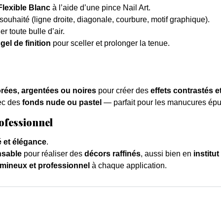
Flexible Blanc
à l’aide d’une pince Nail Art.
souhaité (ligne droite, diagonale, courbure, motif graphique).
r toute bulle d’air.
e
gel de finition
pour sceller et prolonger la tenue.
rées, argentées ou noires
pour créer des
effets contrastés e
ec des
fonds nude ou pastel
— parfait pour les manucures épur
ofessionnel
é et élégance
.
nsable
pour réaliser des
décors raffinés
, aussi bien en
institut
lumineux et professionnel
à chaque application.