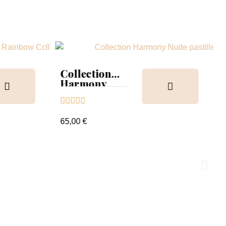
Collection
Harmony
Tips &





nuancier
65,00 €