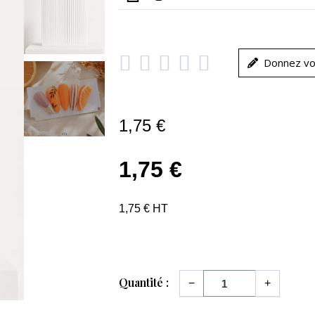





Donnez vo
1,75 €
1,75 €
1,75 € HT
Quantité :
−
+