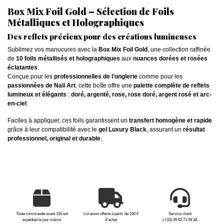
Box Mix Foil Gold – Sélection de Foils
Métalliques et Holographiques
Des reflets précieux pour des créations lumineuses
Sublimez vos manucures avec la
Box Mix Foil Gold
, une collection raffinée
de
10 foils métallisés et holographiques
aux
nuances dorées et rosées
éclatantes
.
Conçue pour les
professionnelles de l’onglerie
comme pour les
passionnées de Nail Art
, cette boîte offre une
palette complète de reflets
lumineux et élégants
:
doré, argenté, rose, rose doré, argent rosé et arc-
en-ciel
.
Faciles à appliquer, ces foils garantissent un
transfert homogène et rapide
grâce à leur compatibilité avec le
gel Luxury Black
, assurant un
résultat
professionnel, original et durable
.
Toute commande avant 12h est
Livraison offerte à partir de 150 €
Service client
expédiée le jour même
d'achat
(+33) 05 62 71 09 18