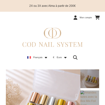
2X ou 3X avec Alma à partir de 200€
Mon compte
Français
€
Euro