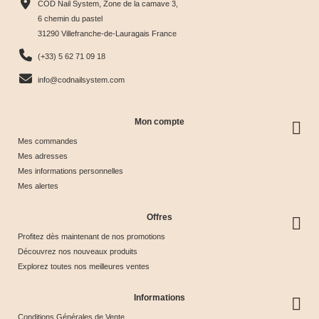
COD Nail System, Zone de la camave 3,
Tips &





Collection





Crystal





Soie &





6 chemin du pastel
31290 Villefranche-de-Lauragais France
nuancier
& Tips
Glow &
Tips
65,00 €
40,00 €
44,17 €
44,17 €
(+33) 5 62 71 09 18
Tips
info@codnailsystem.com
Mon compte
Mes commandes
Mes adresses
Mes informations personnelles
Mes alertes
Offres
Profitez dès maintenant de nos promotions
Découvrez nos nouveaux produits
Explorez toutes nos meilleures ventes
Informations
Conditions Générales de Vente