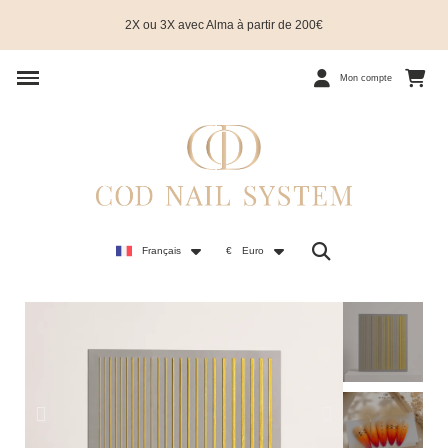
2X ou 3X avec Alma à partir de 200€
Mon compte
Français
€
Euro