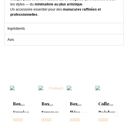
les styles — du
minimaliste au plus artistique
.
Un accessoire essentiel pour des
manucures raffinées et
professionnelles
.
Ingrédients
Avis
Box
Box
Box
Collection
Sunrise
Summer
Ibiza
Rainbow
Collection





Mood :





Collection





Tips &




