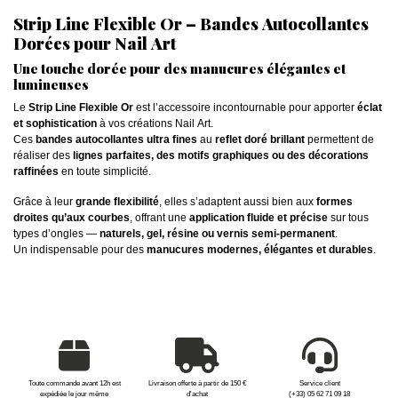
Strip Line Flexible Or – Bandes Autocollantes
Dorées pour Nail Art
Une touche dorée pour des manucures élégantes et
lumineuses
Le
Strip Line Flexible Or
est l’accessoire incontournable pour apporter
éclat
et sophistication
à vos créations Nail Art.
Ces
bandes autocollantes ultra fines
au
reflet doré brillant
permettent de
réaliser des
lignes parfaites, des motifs graphiques ou des décorations
raffinées
en toute simplicité.
Grâce à leur
grande flexibilité
, elles s’adaptent aussi bien aux
formes
droites qu’aux courbes
, offrant une
application fluide et précise
sur tous
types d’ongles —
naturels, gel, résine ou vernis semi-permanent
.
Un indispensable pour des
manucures modernes, élégantes et durables
.
Toute commande avant 12h est
Livraison offerte à partir de 150 €
Service client
expédiée le jour même
d'achat
(+33) 05 62 71 09 18