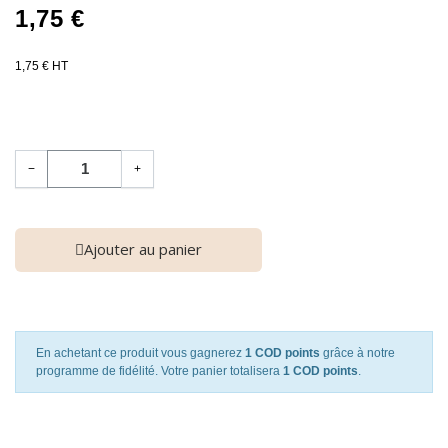
1,75 €
1,75 € HT
−
+
Ajouter au panier
En achetant ce produit vous gagnerez
1 COD points
grâce à notre
programme de fidélité. Votre panier totalisera
1 COD points
.