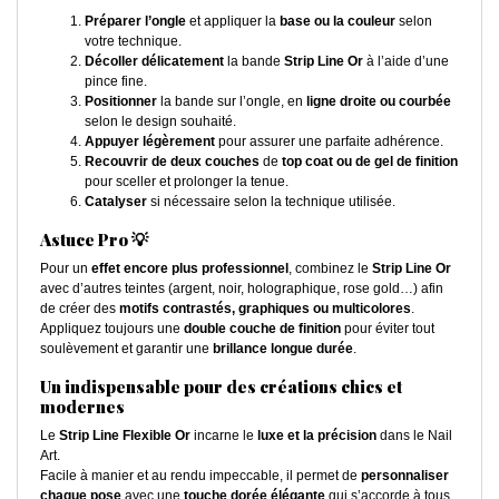
Préparer l’ongle
et appliquer la
base ou la couleur
selon
votre technique.
Décoller délicatement
la bande
Strip Line Or
à l’aide d’une
pince fine.
Positionner
la bande sur l’ongle, en
ligne droite ou courbée
selon le design souhaité.
Appuyer légèrement
pour assurer une parfaite adhérence.
Recouvrir de deux couches
de
top coat ou de gel de finition
pour sceller et prolonger la tenue.
Catalyser
si nécessaire selon la technique utilisée.
Astuce Pro 💡
Pour un
effet encore plus professionnel
, combinez le
Strip Line Or
avec d’autres teintes (argent, noir, holographique, rose gold…) afin
de créer des
motifs contrastés, graphiques ou multicolores
.
Appliquez toujours une
double couche de finition
pour éviter tout
soulèvement et garantir une
brillance longue durée
.
Un indispensable pour des créations chics et
modernes
Le
Strip Line Flexible Or
incarne le
luxe et la précision
dans le Nail
Art.
Facile à manier et au rendu impeccable, il permet de
personnaliser
chaque pose
avec une
touche dorée élégante
qui s’accorde à tous