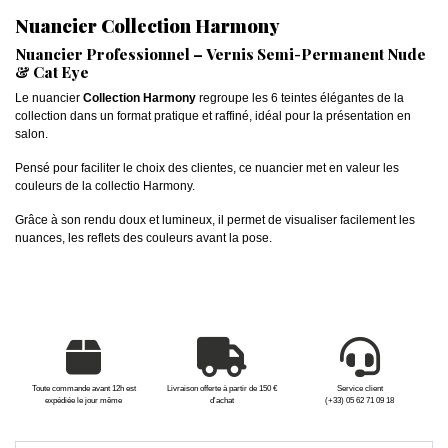
Nuancier Collection Harmony
Nuancier Professionnel – Vernis Semi-Permanent Nude
& Cat Eye
Le nuancier
Collection Harmony
regroupe les 6 teintes élégantes de la
collection dans un format pratique et raffiné, idéal pour la présentation en
salon.
Pensé pour faciliter le choix des clientes, ce nuancier met en valeur les
couleurs de la collectio Harmony.
Grâce à son rendu doux et lumineux, il permet de visualiser facilement les
nuances, les reflets des couleurs avant la pose.
Toute commande avant 12h est
Livraison offerte à partir de 150 €
Service client
expédiée le jour même
d'achat
(+33) 05 62 71 09 18