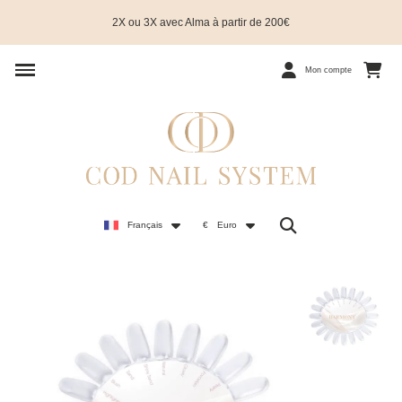
2X ou 3X avec Alma à partir de 200€
Mon compte
Français
€
Euro