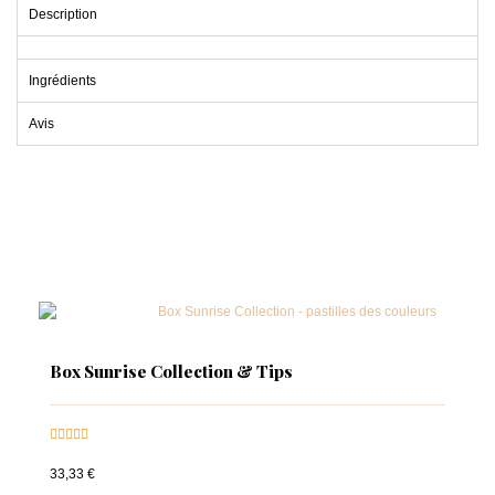
Description
Ingrédients
Avis
Box Sunrise Collection & Tips





33,33 €