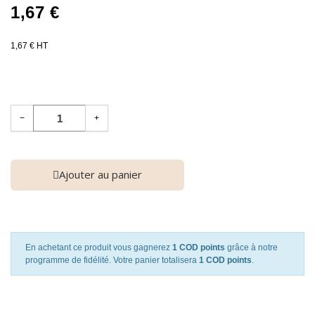
1,67 €
1,67 € HT
−
+
Ajouter au panier
En achetant ce produit vous gagnerez
1 COD points
grâce à notre
programme de fidélité. Votre panier totalisera
1 COD points
.