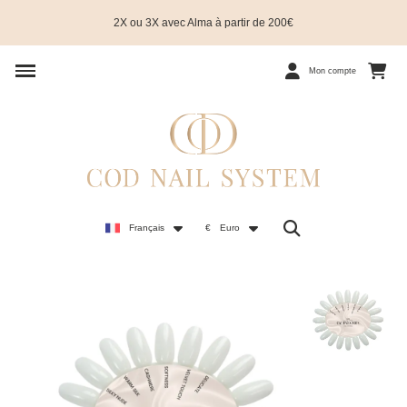
2X ou 3X avec Alma à partir de 200€
Mon compte
Français
€
Euro