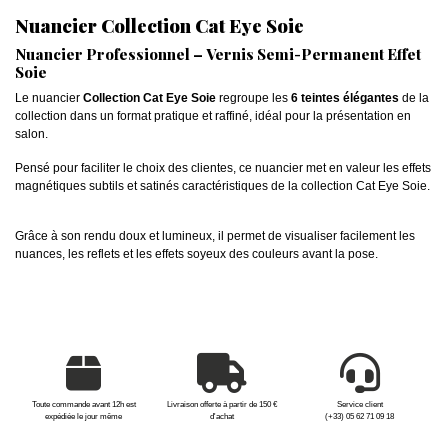
Nuancier Collection Cat Eye Soie
Nuancier Professionnel – Vernis Semi-Permanent Effet
Soie
Le nuancier
Collection Cat Eye Soie
regroupe les
6 teintes élégantes
de la
collection dans un format pratique et raffiné, idéal pour la présentation en
salon.
Pensé pour faciliter le choix des clientes, ce nuancier met en valeur les effets
magnétiques subtils et satinés caractéristiques de la collection Cat Eye Soie.
Grâce à son rendu doux et lumineux, il permet de visualiser facilement les
nuances, les reflets et les effets soyeux des couleurs avant la pose.
Toute commande avant 12h est
Livraison offerte à partir de 150 €
Service client
expédiée le jour même
d'achat
(+33) 05 62 71 09 18