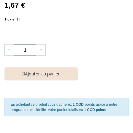
1,67 €
1,67 € HT
−
+
Ajouter au panier
En achetant ce produit vous gagnerez
1 COD points
grâce à notre
programme de fidélité. Votre panier totalisera
1 COD points
.