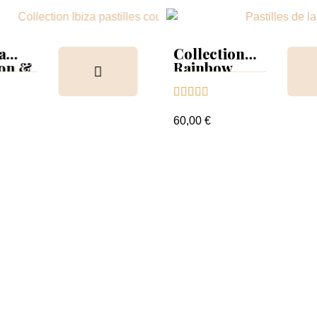
a
Collection
ion &
Rainbow
Tips &





nuancier
60,00 €