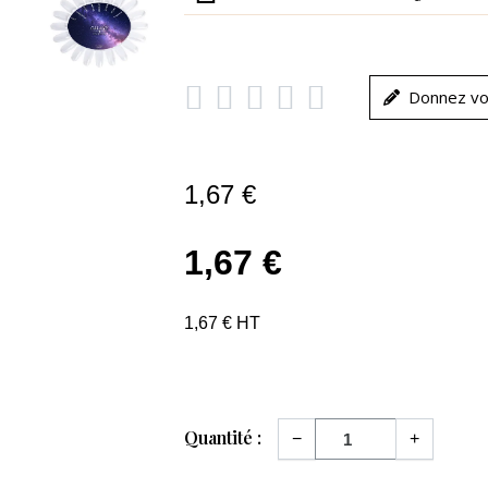





Donnez vo
1,67 €
1,67 €
1,67 € HT
Quantité :
−
+