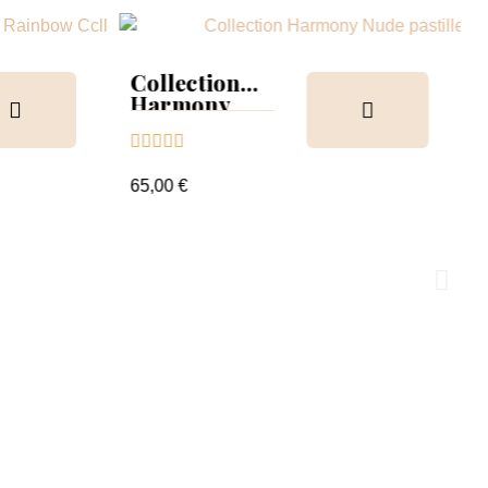
Collection
Harmony
Tips &





nuancier
65,00 €