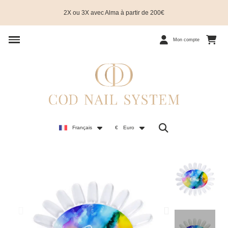
2X ou 3X avec Alma à partir de 200€
Mon compte
Français
€
Euro