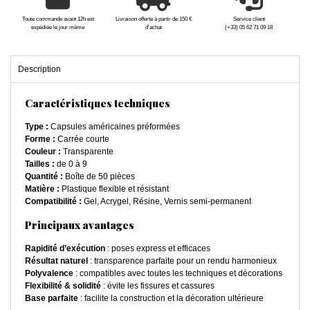
Toute commande avant 12h est
Livraison offerte à partir de 150 €
Service client
expédiée le jour même
d'achat
(+33) 05 62 71 09 18
Description
Caractéristiques techniques
Type :
Capsules américaines préformées
Forme :
Carrée courte
Couleur :
Transparente
Tailles :
de 0 à 9
Quantité :
Boîte de 50 pièces
Matière :
Plastique flexible et résistant
Compatibilité :
Gel, Acrygel, Résine, Vernis semi-permanent
Principaux avantages
Rapidité d’exécution
: poses express et efficaces
Résultat naturel
: transparence parfaite pour un rendu harmonieux
Polyvalence
: compatibles avec toutes les techniques et décorations
Flexibilité & solidité
: évite les fissures et cassures
Base parfaite
: facilite la construction et la décoration ultérieure