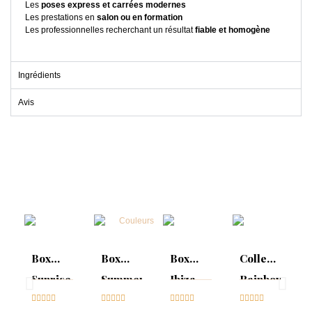
Les
poses express et carrées modernes
Les prestations en
salon ou en formation
Les professionnelles recherchant un résultat
fiable et homogène
Ingrédients
Avis
Box
Box
Box
Collection
Sunrise
Summer
Ibiza
Rainbow
Collection





Mood :





Collection





Tips &




