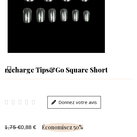
recharge Tips&Go Square Short





Donnez votre avis
Économisez 50%
1,75 €
0,88 €