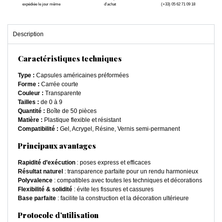
expédiée le jour même
d'achat
(+33) 05 62 71 09 18
Description
Caractéristiques techniques
Type :
Capsules américaines préformées
Forme :
Carrée courte
Couleur :
Transparente
Tailles :
de 0 à 9
Quantité :
Boîte de 50 pièces
Matière :
Plastique flexible et résistant
Compatibilité :
Gel, Acrygel, Résine, Vernis semi-permanent
Principaux avantages
Rapidité d’exécution
: poses express et efficaces
Résultat naturel
: transparence parfaite pour un rendu harmonieux
Polyvalence
: compatibles avec toutes les techniques et décorations
Flexibilité & solidité
: évite les fissures et cassures
Base parfaite
: facilite la construction et la décoration ultérieure
Protocole d’utilisation