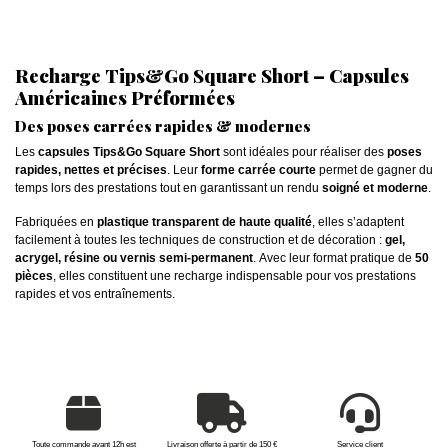
Recharge Tips&Go Square Short – Capsules
Américaines Préformées
Des poses carrées rapides & modernes
Les
capsules Tips&Go Square Short
sont idéales pour réaliser des
poses
rapides, nettes et précises
. Leur
forme carrée courte
permet de gagner du
temps lors des prestations tout en garantissant un rendu
soigné et moderne
.
Fabriquées en
plastique transparent de haute qualité
, elles s’adaptent
facilement à toutes les techniques de construction et de décoration :
gel,
acrygel, résine ou vernis semi-permanent
. Avec leur format pratique de
50
pièces
, elles constituent une recharge indispensable pour vos prestations
rapides et vos entraînements.
Toute commande avant 12h est
Livraison offerte à partir de 150 €
Service client