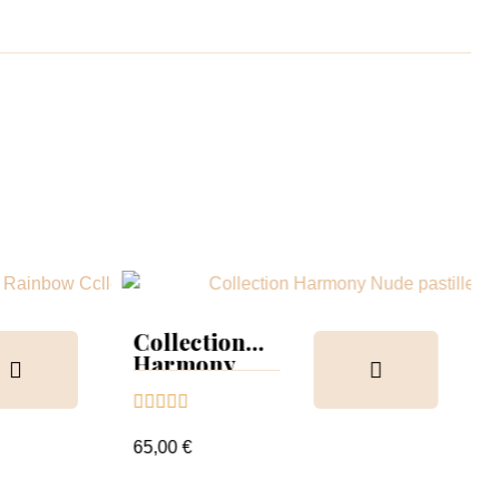
Collection
Harmony
Tips &





nuancier
65,00 €