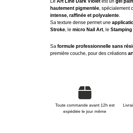
Le
Art Line Dark Violet
est un
gel pai
hautement pigmentée
, spécialement 
intense, raffinée et polyvalente
.
Sa texture dense permet une
applicati
Stroke
, le
micro Nail Art
, le
Stamping
Sa
formule professionnelle sans rés
première couche, pour des créations
ar
Toute commande avant 12h est
Livra
expédiée le jour même