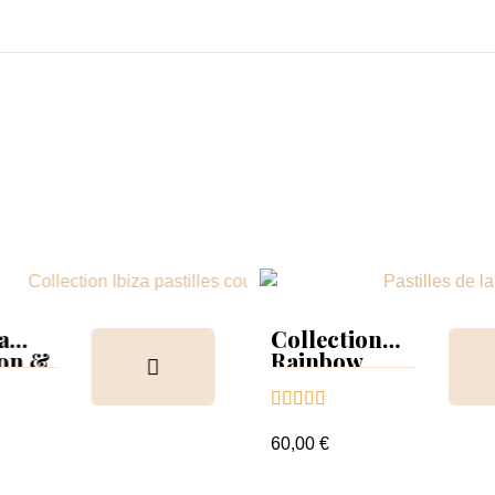
a
Collection
ion &
Rainbow
Tips &





nuancier
60,00 €