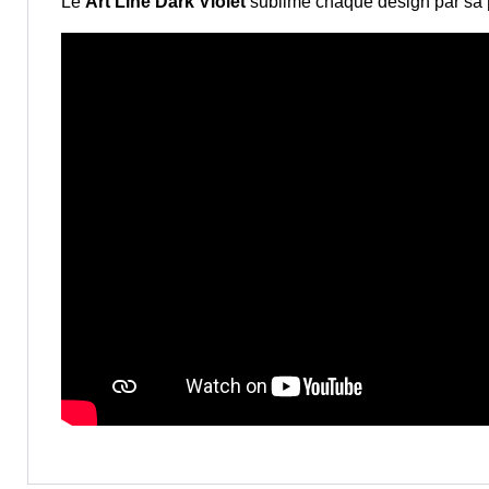
Le
Art Line Dark Violet
sublime chaque design par sa