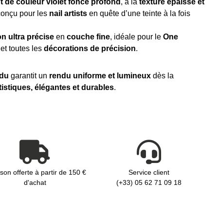
nt de couleur violet foncé profond
, à la
texture épaisse et
conçu pour les
nail artists
en quête d’une teinte à la fois
on ultra précise
en
couche fine
, idéale pour le
One
et toutes les
décorations de précision
.
idu
garantit un
rendu uniforme et lumineux
dès la
tistiques, élégantes et durables
.
ison offerte à partir de 150 €
Service client
d'achat
(+33) 05 62 71 09 18