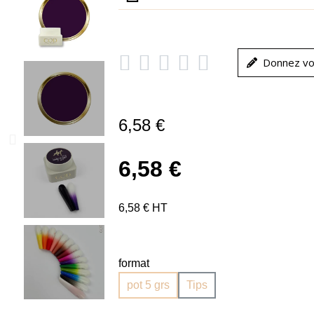





Donnez vo
6,58 €
6,58 €
6,58 € HT
format
pot 5 grs
Tips