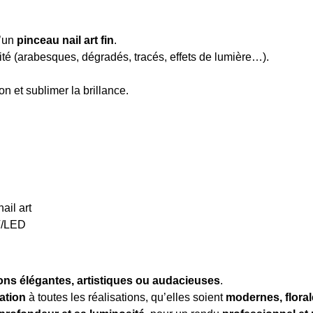
d’un
pinceau nail art fin
.
ité (arabesques, dégradés, tracés, effets de lumière…).
on et sublimer la brillance.
ail art
V/LED
ons élégantes, artistiques ou audacieuses
.
ation
à toutes les réalisations, qu’elles soient
modernes, floral