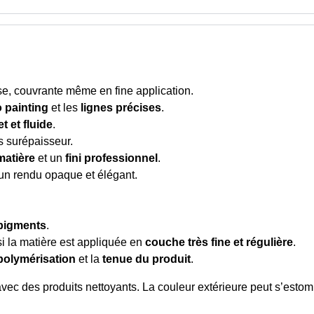
nse, couvrante même en fine application.
 painting
et les
lignes précises
.
et et fluide
.
s surépaisseur.
matière
et un
fini professionnel
.
 un rendu opaque et élégant.
pigments
.
 si la matière est appliquée en
couche très fine et régulière
.
polymérisation
et la
tenue du produit
.
avec des produits nettoyants. La couleur extérieure peut s’estomp