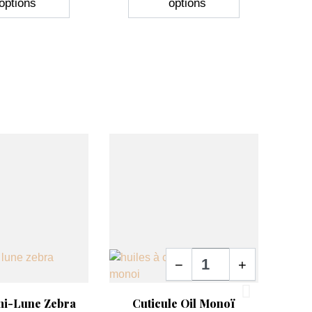
options
options
Quantité
−
+
erçu rapide
Aperçu rapide

mi-Lune Zebra
Cuticule Oil Monoï