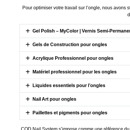
100/1
17,90 €
TTC
Pour optimiser votre travail sur l’ongle, nous avons s
1,96 € - 16
Prix
14.92 HT
d
Pri
1,63 € - 13,
Ajouter au panier
Choisir
Gel Polish – MyColor | Vernis Semi-Permane
optio
Gels de Construction pour ongles
Acrylique Professionnel pour ongles
Matériel professionnel pour les ongles
Liquides essentiels pour l’ongles
Nail Art pour ongles
Paillettes et pigments pour ongles
COD Nail System s’impose comme une référence d