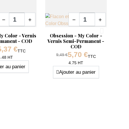
Quantité
Quantité
−
+
−
+
pide
Aperçu rapide

 Color - Vernis
Obsession - My Color -
rmanent - COD
Vernis Semi-Permanent -
COD
5,37 €
e base
TTC
5,70 €
Prix de base
9,49 €
TTC
Prix
4.48 HT
Prix
4.75 HT
er au panier
Ajouter au panier