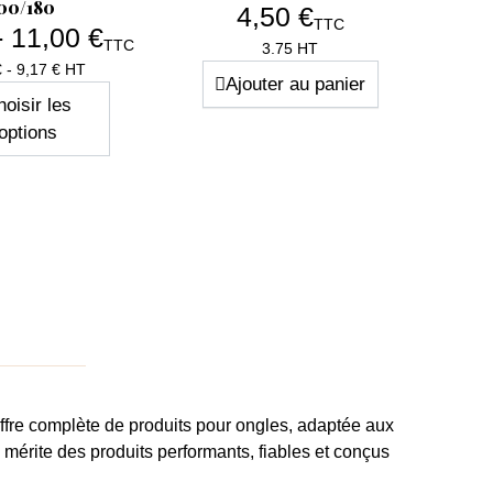
00/180
4,50 €
TTC
- 11,00 €
TTC
Prix
3.75 HT
Prix
€ - 9,17 € HT
Ajouter au panier
oisir les
options
ffre complète de produits pour ongles
, adaptée aux
e
mérite des produits performants, fiables et conçus