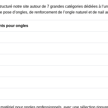
80
0,00 € - 13,75 €
TTC
tructuré notre site autour de
7 grandes catégories dédiées à l’un
,20 €
TTC
Prix
0,00 € - 11,46 € HT
e pose d’ongles, de renforcement de l’ongle naturel et de nail ar
x
50 € HT
Choisir les
 les
options
nts pour ongles
ns
u
matériel pour ongles professionnels
, avec une sélection rigour