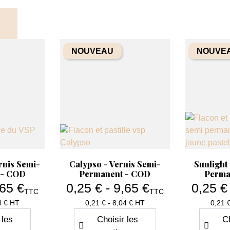
té
Quantité
+
−
+
NOUVEAU
NOUVE
Aperçu rapide

y Color -
Fascination - My Color -
ermanent -
Vernis Semi-Permanent -
COD
 €
5,70 €
Prix de base
9,50 €
TTC
TTC
Prix
Prix
T
4.75 HT
 panier
Ajouter au panier
apide
Aperçu rapide
Ap


rnis Semi-
Calypso - Vernis Semi-
Sunlight
 - COD
Permanent - COD
Perma
,65 €
0,25 € - 9,65 €
0,25 €
TTC
TTC
x
Prix
4 € HT
0,21 € - 8,04 € HT
0,21 
 les
Choisir les
Ch