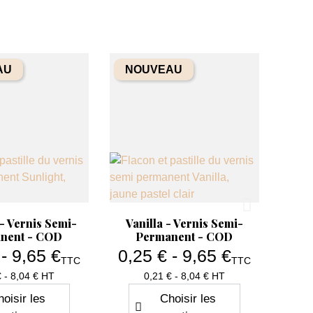
AU
NOUVEAU
erçu rapide
Aperçu rapide

 - Vernis Semi-
Vanilla - Vernis Semi-
nent - COD
Permanent - COD
 - 9,65 €
0,25 € - 9,65 €
TTC
TTC
Prix
Prix
€ - 8,04 € HT
0,21 € - 8,04 € HT
oisir les
Choisir les