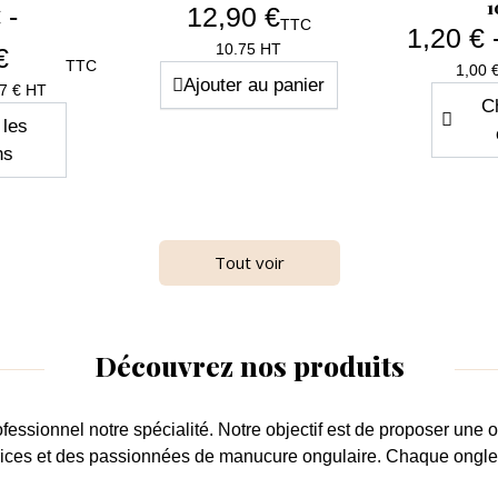
1
 -
12,90 €
TTC
1,20 € 
Prix
10.75 HT
€
TTC
1,00 
Ajouter au panier
x
67 € HT
Ch
 les
ns
Tout voir
Découvrez nos produits
ofessionnel
notre spécialité. Notre objectif est de proposer une
o
trices et des passionnées de
manucure ongulaire
. Chaque
ongl
apide
Aperçu rapide

ge File
Cleaner Neutral