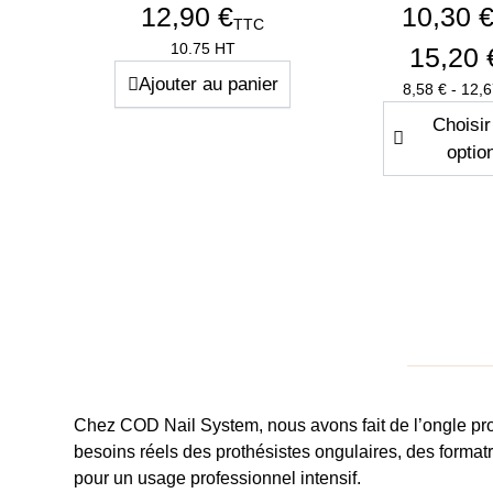
12,90 €
10,30 €
TTC
Prix
10.75 HT
15,20 
Ajouter au panier
Pri
8,58 € - 12,
Choisir
optio
Quantité
−
+
Chez
COD Nail System
, nous avons fait de l’
ongle pr
besoins réels des
prothésistes ongulaires
, des forma
Aperçu rapide
Aperçu r


pour un usage professionnel intensif.
Chablons Easyform
Deluxe Spon