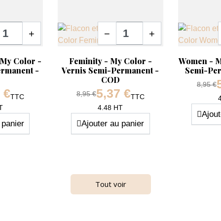
té
Quantité
+
−
+
Aperçu rapide
Aperçu ra


 My Color -
Feminity - My Color -
Women - My
ermanent -
Vernis Semi-Permanent -
Semi-Pe
COD
Prix d
8,95 €
 €
5,37 €
Prix de base
8,95 €
TTC
TTC
Prix
Prix
T
4.48 HT
Ajout
 panier
Ajouter au panier
-40%
Tout voir