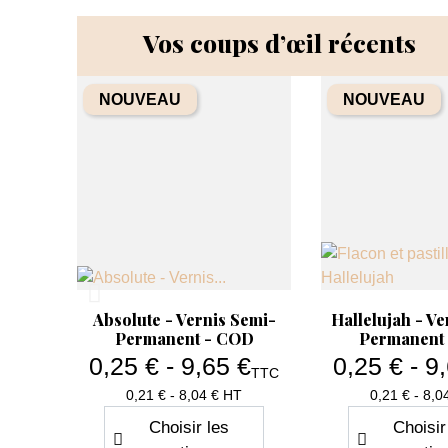
Vos coups d’œil récents
Quantité
Quanti
−
+
−
NOUVEAU
NOUVEAU
Aperçu rapide
Aperçu rapide


Dazzling - My Color -
Attractive - M
Vernis Semi-Permanent -
Vernis Semi-P
COD
COD
5,37 €
5,70
Prix de base
Prix de base
8,95 €
9,49 €
TTC
Prix
4.48 HT
4.75 H
Ajouter au panier
Ajouter au
Aperçu rapide
Aperçu r


Absolute - Vernis Semi-
Hallelujah - Ve
Permanent - COD
Permanent
0,25 € - 9,65 €
0,25 € - 9
TTC
Prix
Pri
0,21 € - 8,04 € HT
0,21 € - 8,0
Choisir les
Choisir