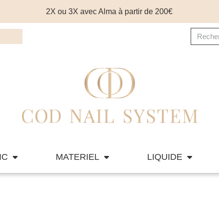
2X ou 3X avec Alma à partir de 200€
IC
MATERIEL
LIQUIDE