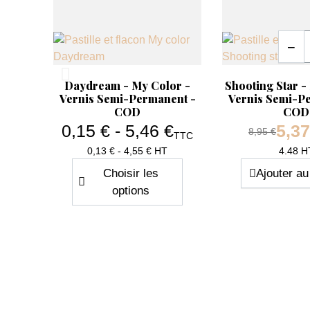
Quanti
−
Aperçu rapide
Aperçu rapide


Daydream - My Color -
Shooting Star -
Vernis Semi-Permanent -
Vernis Semi-P
COD
COD
0,15 € - 5,46 €
5,37
Prix de base
8,95 €
TTC
Prix
0,13 € - 4,55 € HT
4.48 H
Choisir les
Ajouter au
options
-40%
-40%