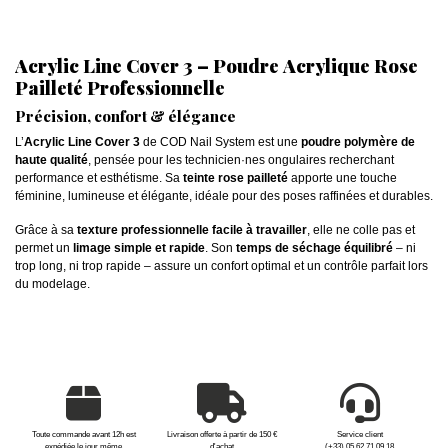
Acrylic Line Cover 3 – Poudre Acrylique Rose
Pailleté Professionnelle
Précision, confort & élégance
L’
Acrylic Line Cover 3
de COD Nail System est une
poudre polymère de
haute qualité
, pensée pour les technicien·nes ongulaires recherchant
performance et esthétisme. Sa
teinte rose pailleté
apporte une touche
féminine, lumineuse et élégante, idéale pour des poses raffinées et durables.
Grâce à sa
texture professionnelle facile à travailler
, elle ne colle pas et
permet un
limage simple et rapide
. Son
temps de séchage équilibré
– ni
trop long, ni trop rapide – assure un confort optimal et un contrôle parfait lors
du modelage.
Toute commande avant 12h est
Livraison offerte à partir de 150 €
Service client
expédiée le jour même
d'achat
(+33) 05 62 71 09 18