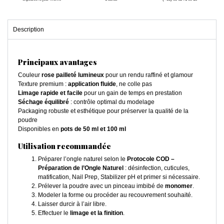
Description
Principaux avantages
Couleur
rose pailleté lumineux
pour un rendu raffiné et glamour
Texture premium :
application fluide
, ne colle pas
Limage rapide et facile
pour un gain de temps en prestation
Séchage équilibré
: contrôle optimal du modelage
Packaging robuste et esthétique pour préserver la qualité de la
poudre
Disponibles en
pots de 50 ml et 100 ml
Utilisation recommandée
Préparer l’ongle naturel selon le
Protocole COD –
Préparation de l’Ongle Naturel
: désinfection, cuticules,
matification, Nail Prep, Stabilizer pH et primer si nécessaire.
Prélever la poudre avec un pinceau imbibé de
monomer
.
Modeler la forme ou procéder au recouvrement souhaité.
Laisser durcir à l’air libre.
Effectuer le
limage et la finition
.