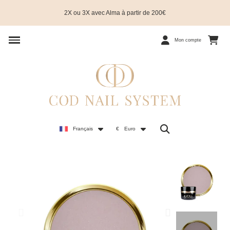
2X ou 3X avec Alma à partir de 200€
Mon compte
Français
€
Euro