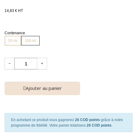
14,83 € HT
Contenance
50 ml
100 ml
−
+
Ajouter au panier
En achetant ce produit vous gagnerez
26 COD points
grâce à notre
programme de fidélité. Votre panier totalisera
26 COD points
.