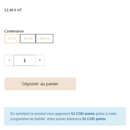
12,46 € HT
Contenance
15 ml
50 ml
100 ml
−
+
Ajouter au panier
En achetant ce produit vous gagnerez
52 COD points
grâce à notre
programme de fidélité. Votre panier totalisera
52 COD points
.