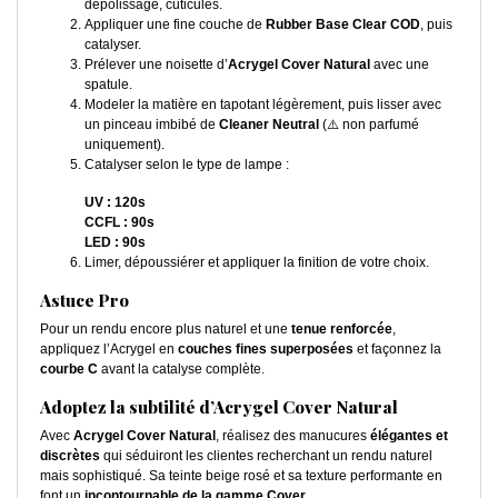
dépolissage, cuticules.
Appliquer une fine couche de
Rubber Base Clear COD
, puis
catalyser.
Prélever une noisette d’
Acrygel Cover Natural
avec une
spatule.
Modeler la matière en tapotant légèrement, puis lisser avec
un pinceau imbibé de
Cleaner Neutral
(⚠️ non parfumé
uniquement).
Catalyser selon le type de lampe :
UV : 120s
CCFL : 90s
LED : 90s
Limer, dépoussiérer et appliquer la finition de votre choix.
Astuce Pro
Pour un rendu encore plus naturel et une
tenue renforcée
,
appliquez l’Acrygel en
couches fines superposées
et façonnez la
courbe C
avant la catalyse complète.
Adoptez la subtilité d’Acrygel Cover Natural
Avec
Acrygel Cover Natural
, réalisez des manucures
élégantes et
discrètes
qui séduiront les clientes recherchant un rendu naturel
mais sophistiqué. Sa teinte beige rosé et sa texture performante en
font un
incontournable de la gamme Cover
.