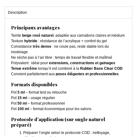
Description
Principaux avantages
Teinte
beige rosé naturel
, adaptée aux carnations claires et médium
Texture
hybride
: résistance de l’acrylique + confort du gel
Consistance
très dense
: ne coule pas, reste stable lors du
modelage
Ne sèche pas à l’air libre : temps de travail flexible et maîtrisé
Polyvalent : idéal pour
extensions, constructions et gainages
Tenue extrême
lorsqu’il est combiné à la
Rubber Base Clear COD
Convient parfaitement aux
poses élégantes et professionnelles
Formats disponibles
Pot
5 ml
– format test ou retouche
Pot
15 ml
– usage régulier
Pot
50 ml
– format professionnel
Pot
100 ml
– format économique pour les salons
Protocole d’application (sur ongle naturel
préparé)
Préparer l’ongle selon le protocole COD : nettoyage,