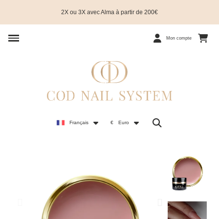
2X ou 3X avec Alma à partir de 200€
Mon compte
Français
€
Euro