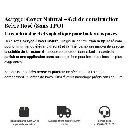
Acrygel Cover Natural – Gel de construction
Beige Rosé (Sans TPO)
Un rendu naturel et sophistiqué pour toutes vos poses
Découvrez
Acrygel Cover Natural
, un gel de construction
beige rosé
conçu
pour offrir un rendu
élégant, discret et raffiné
. Sa texture innovante associe
la
solidité de la résine
et la
souplesse du gel
, permettant un
contrôle
parfait et une application sans stress
, même pour les extensions les plus
exigeantes.
Sa consistance
très dense et pâteuse
ne sèche pas à l’air libre,
garantissant un temps de travail illimité et un modelage précis sans coulure.
Toute commande avant 12h est
Livraison offerte à partir de 150 €
Service client
expédiée le jour même
d'achat
(+33) 05 62 71 09 18