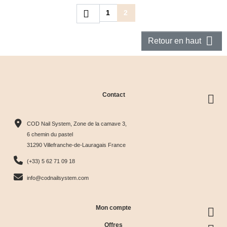
Précédent

1
2

Retour en haut
Contact
COD Nail System, Zone de la camave 3,
6 chemin du pastel
31290 Villefranche-de-Lauragais France
(+33) 5 62 71 09 18
info@codnailsystem.com
Mon compte
Offres