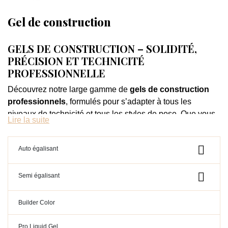
Gel de construction
GELS DE CONSTRUCTION – SOLIDITÉ,
PRÉCISION ET TECHNICITÉ
PROFESSIONNELLE
Découvrez notre large gamme de
gels de construction
professionnels
, formulés pour s’adapter à tous les
niveaux de technicité et tous les styles de pose. Que vous
Lire la suite
soyez débutante ou prothésiste confirmée, vous trouverez
ici
le gel parfaitement adapté
à vos besoins :
auto-

Auto égalisant
égalisant, rigide, fluide, pailleté, coloré ou clean (sans
HEMA / sans TPO)
.

Semi égalisant
Nos gels assurent une
adhérence optimale
, une
tenue
longue durée
et une
application confortable
, avec des
Builder Color
textures
jelly
,
medium
ou
fluides
, pensées pour le
gainage
, les
rallongements
ou les
constructions
Pro Liquid Gel