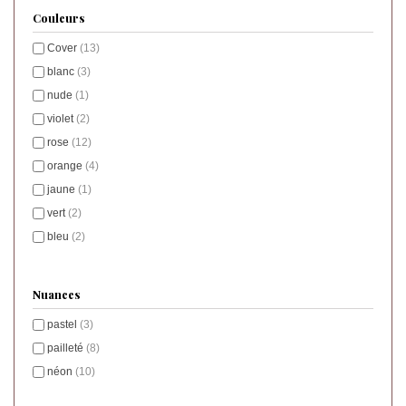
couvrants en 2 couches
Couleurs
Cover
(13)
blanc
(3)
nude
(1)
violet
(2)
rose
(12)
orange
(4)
jaune
(1)
vert
(2)
bleu
(2)
Nuances
pastel
(3)
pailleté
(8)
néon
(10)