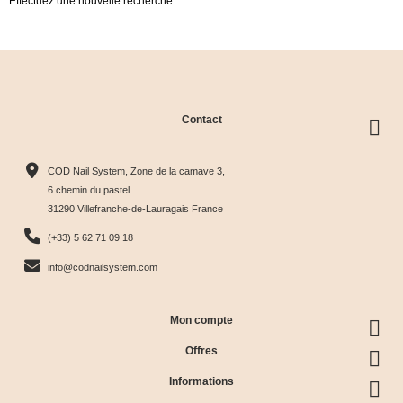
Effectuez une nouvelle recherche
Contact
COD Nail System, Zone de la camave 3,
6 chemin du pastel
31290 Villefranche-de-Lauragais France
(+33) 5 62 71 09 18
info@codnailsystem.com
Mon compte
Offres
Informations