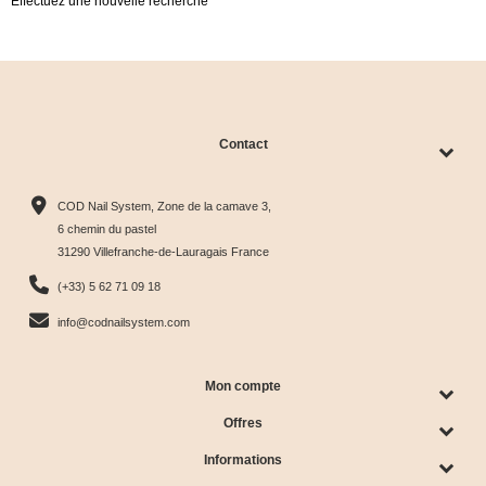
Effectuez une nouvelle recherche
Contact
COD Nail System, Zone de la camave 3,
6 chemin du pastel
31290 Villefranche-de-Lauragais France
(+33) 5 62 71 09 18
info@codnailsystem.com
Mon compte
Offres
Informations