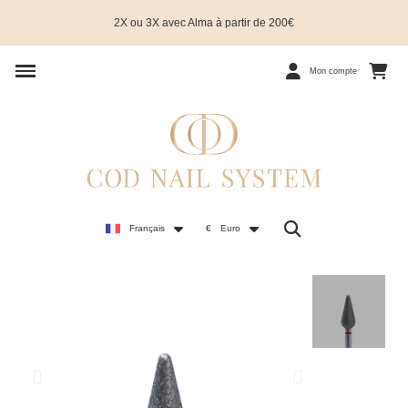
2X ou 3X avec Alma à partir de 200€
Mon compte
Français
€
Euro