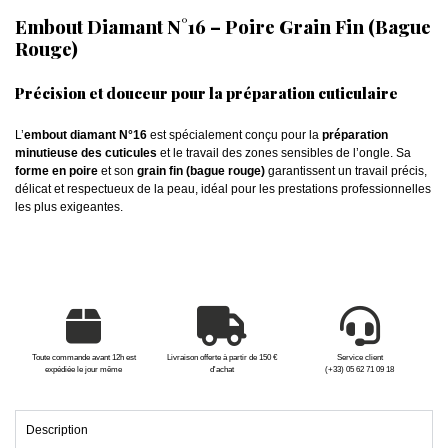
Embout Diamant N°16 – Poire Grain Fin (Bague
Rouge)
Précision et douceur pour la préparation cuticulaire
L’
embout diamant N°16
est spécialement conçu pour la
préparation
minutieuse des cuticules
et le travail des zones sensibles de l’ongle. Sa
forme en poire
et son
grain fin (bague rouge)
garantissent un travail précis,
délicat et respectueux de la peau, idéal pour les prestations professionnelles
les plus exigeantes.
Toute commande avant 12h est
Livraison offerte à partir de 150 €
Service client
expédiée le jour même
d'achat
(+33) 05 62 71 09 18
Description