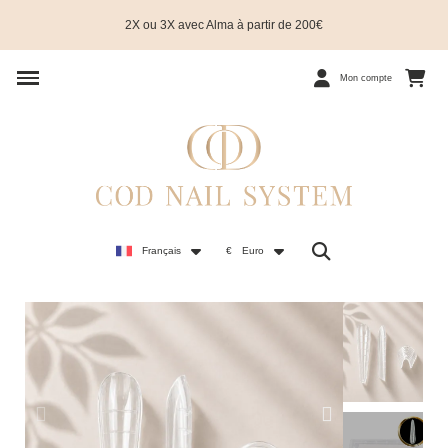
2X ou 3X avec Alma à partir de 200€
Mon compte
Français
€
Euro