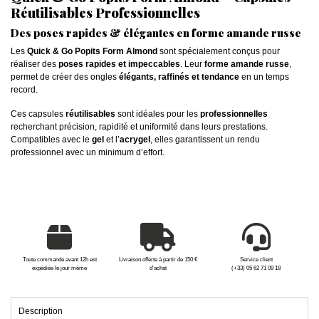
Réutilisables Professionnelles
Des poses rapides & élégantes en forme amande russe
Les
Quick & Go Popits Form Almond
sont spécialement conçus pour
réaliser des
poses rapides et impeccables
. Leur
forme amande russe
,
permet de créer des ongles
élégants, raffinés et tendance
en un temps
record.
Ces capsules
réutilisables
sont idéales pour les
professionnelles
recherchant précision, rapidité et uniformité dans leurs prestations.
Compatibles avec le
gel
et l’
acrygel
, elles garantissent un rendu
professionnel avec un minimum d’effort.
Toute commande avant 12h est
Livraison offerte à partir de 150 €
Service client
expédiée le jour même
d'achat
(+33) 05 62 71 09 18
Description