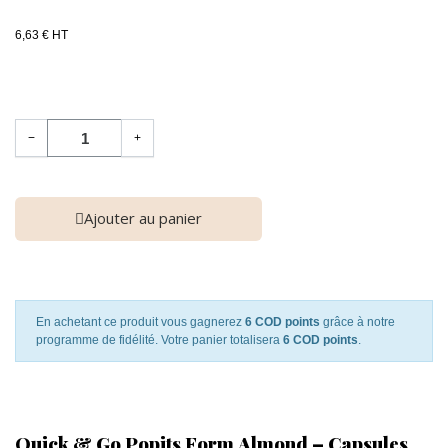
6,63 € HT
−
+
Ajouter au panier
En achetant ce produit vous gagnerez
6 COD points
grâce à notre
programme de fidélité. Votre panier totalisera
6 COD points
.
Quick & Go Popits Form Almond – Capsules