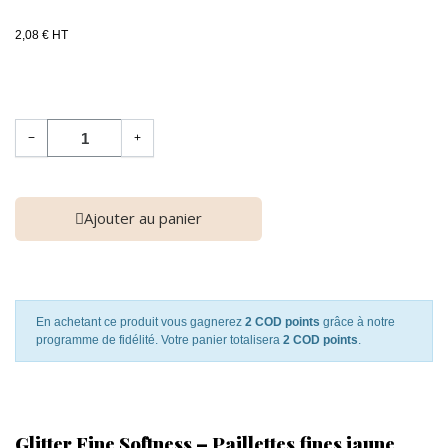
2,08 € HT
−
+
Ajouter au panier
En achetant ce produit vous gagnerez
2 COD points
grâce à notre
programme de fidélité. Votre panier totalisera
2 COD points
.
Glitter Fine Softness – Paillettes fines jaune