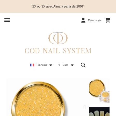
2X ou 3X avec Alma à partir de 200€
Mon compte
Français
€
Euro