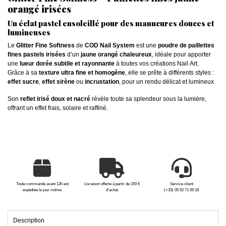
orangé irisées
Un éclat pastel ensoleillé pour des manucures douces et
lumineuses
Le
Glitter Fine Softness
de
COD Nail System
est une
poudre de paillettes
fines pastels irisées
d’un
jaune orangé chaleureux
, idéale pour apporter
une
lueur dorée subtile et rayonnante
à toutes vos créations Nail Art.
Grâce à sa
texture ultra fine et homogène
, elle se prête à différents styles :
effet sucre
,
effet sirène
ou
incrustation
, pour un rendu délicat et lumineux.
Son
reflet irisé doux et nacré
révèle toute sa splendeur sous la lumière,
offrant un effet frais, solaire et raffiné.
Toute commande avant 12h est
Livraison offerte à partir de 150 €
Service client
expédiée le jour même
d'achat
(+33) 05 62 71 09 18
Description