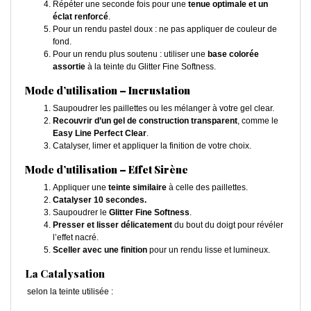
Répéter une seconde fois pour une
tenue optimale et un
éclat renforcé
.
Pour un rendu pastel doux : ne pas appliquer de couleur de
fond.
Pour un rendu plus soutenu : utiliser une
base colorée
assortie
à la teinte du Glitter Fine Softness.
Mode d’utilisation – Incrustation
Saupoudrer les paillettes ou les mélanger à votre gel clear.
Recouvrir d’un gel de construction transparent
, comme le
Easy Line Perfect Clear
.
Catalyser, limer et appliquer la finition de votre choix.
Mode d’utilisation – Effet Sirène
Appliquer une
teinte similaire
à celle des paillettes.
Catalyser 10 secondes.
Saupoudrer le
Glitter Fine Softness
.
Presser et lisser délicatement
du bout du doigt pour révéler
l’effet nacré.
Sceller avec une finition
pour un rendu lisse et lumineux.
La Catalysation
selon la teinte utilisée :