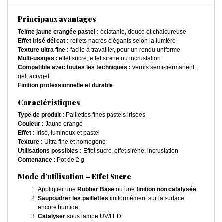
Principaux avantages
Teinte jaune orangée pastel :
éclatante, douce et chaleureuse
Effet irisé délicat :
reflets nacrés élégants selon la lumière
Texture ultra fine :
facile à travailler, pour un rendu uniforme
Multi-usages :
effet sucre, effet sirène ou incrustation
Compatible avec toutes les techniques :
vernis semi-permanent,
gel, acrygel
Finition professionnelle et durable
Caractéristiques
Type de produit :
Paillettes fines pastels irisées
Couleur :
Jaune orangé
Effet :
Irisé, lumineux et pastel
Texture :
Ultra fine et homogène
Utilisations possibles :
Effet sucre, effet sirène, incrustation
Contenance :
Pot de 2 g
Mode d’utilisation – Effet Sucre
Appliquer une
Rubber Base
ou une
finition non catalysée
.
Saupoudrer les paillettes
uniformément sur la surface
encore humide.
Catalyser
sous lampe UV/LED.