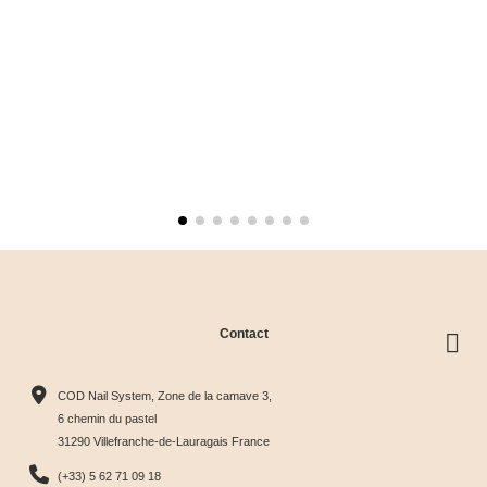
Contact
COD Nail System, Zone de la camave 3,
6 chemin du pastel
31290 Villefranche-de-Lauragais France
(+33) 5 62 71 09 18