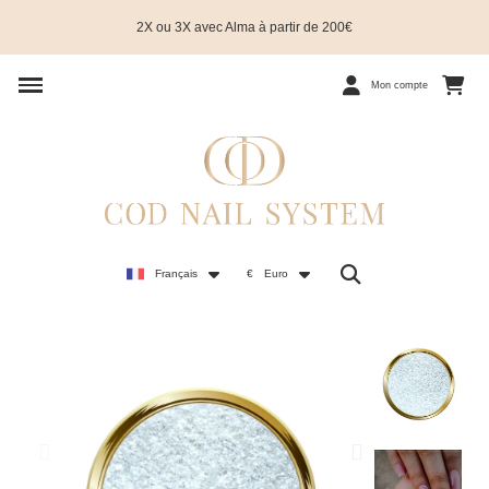
2X ou 3X avec Alma à partir de 200€
Mon compte
Français
€
Euro