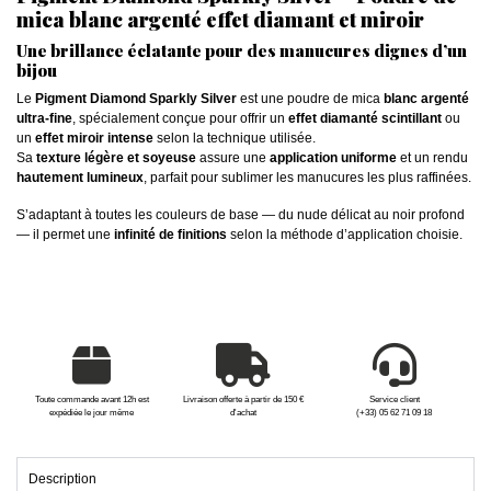
mica blanc argenté effet diamant et miroir
Une brillance éclatante pour des manucures dignes d’un
bijou
Le
Pigment Diamond Sparkly Silver
est une poudre de mica
blanc argenté
ultra-fine
, spécialement conçue pour offrir un
effet diamanté scintillant
ou
un
effet miroir intense
selon la technique utilisée.
Sa
texture légère et soyeuse
assure une
application uniforme
et un rendu
hautement lumineux
, parfait pour sublimer les manucures les plus raffinées.
S’adaptant à toutes les couleurs de base — du nude délicat au noir profond
— il permet une
infinité de finitions
selon la méthode d’application choisie.
Toute commande avant 12h est
Livraison offerte à partir de 150 €
Service client
expédiée le jour même
d'achat
(+33) 05 62 71 09 18
Description