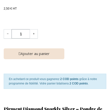
2,50 € HT
−
+
Ajouter au panier
En achetant ce produit vous gagnerez
2 COD points
grâce à notre
programme de fidélité. Votre panier totalisera
2 COD points
.
Pigment Diamond Sparkly Silver – Poudre de