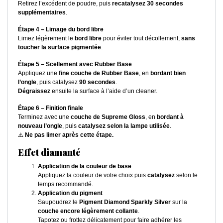
Retirez l’excédent de poudre, puis
recatalysez 30 secondes
supplémentaires
.
Étape 4 – Limage du bord libre
Limez légèrement le
bord libre
pour éviter tout décollement,
sans
toucher la surface pigmentée
.
Étape 5 – Scellement avec Rubber Base
Appliquez une
fine couche de Rubber Base
, en
bordant bien
l’ongle
, puis catalysez
90 secondes
.
Dégraissez
ensuite la surface à l’aide d’un cleaner.
Étape 6 – Finition finale
Terminez avec une
couche de Supreme Gloss
, en
bordant à
nouveau l’ongle
, puis
catalysez selon la lampe utilisée
.
⚠️
Ne pas limer après cette étape.
Effet diamanté
Application de la couleur de base
Appliquez la couleur de votre choix puis
catalysez
selon le
temps recommandé.
Application du pigment
Saupoudrez le
Pigment Diamond Sparkly Silver
sur la
couche encore légèrement collante
.
Tapotez ou frottez délicatement pour faire adhérer les