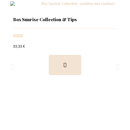
Box Sunrise Collection & Tips





33,33 €