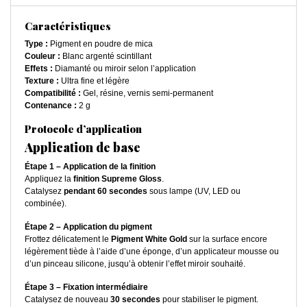
Caractéristiques
Type :
Pigment en poudre de mica
Couleur :
Blanc argenté scintillant
Effets :
Diamanté ou miroir selon l’application
Texture :
Ultra fine et légère
Compatibilité :
Gel, résine, vernis semi-permanent
Contenance :
2 g
Protocole d’application
Application de base
Étape 1 – Application de la finition
Appliquez la
finition Supreme Gloss
.
Catalysez
pendant 60 secondes
sous lampe (UV, LED ou
combinée).
Étape 2 – Application du pigment
Frottez délicatement le
Pigment White Gold
sur la surface encore
légèrement tiède à l’aide d’une éponge, d’un applicateur mousse ou
d’un pinceau silicone, jusqu’à obtenir l’effet miroir souhaité.
Étape 3 – Fixation intermédiaire
Catalysez de nouveau
30 secondes
pour stabiliser le pigment.