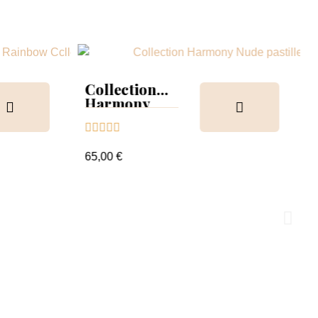
Collection
Harmony
Tips &





nuancier
65,00 €