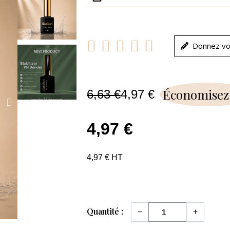





Donnez vo
Économisez
6,63 €
4,97 €
4,97 €
4,97 € HT
Quantité :
−
+