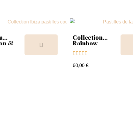
a
Collection
ion &
Rainbow
Tips &





nuancier
60,00 €