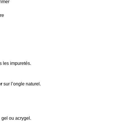
rimer
re
s les impuretés.
er
sur l’ongle naturel.
 gel ou acrygel.