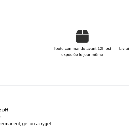
Toute commande avant 12h est
Livra
expédiée le jour même
de pH
el
permanent, gel ou acrygel