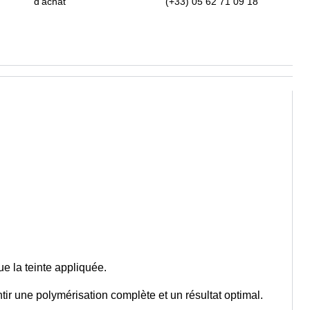
d'achat
(+33) 05 62 71 09 18
e la teinte appliquée.
tir une polymérisation complète et un résultat optimal.