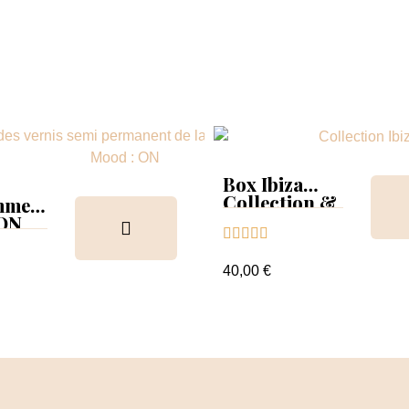
Box Ibiza
Collection &
mmer
Tips
 ON





ion &
ancier
40,00 €