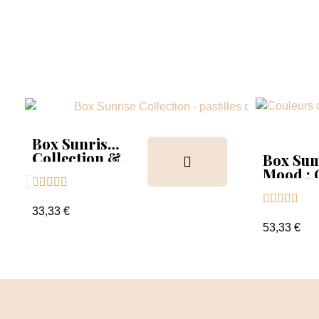
Box Sunrise
Collection &
Box Su
Tips
Mood :





Collect





Tips+nu
33,33 €
clear
53,33 €