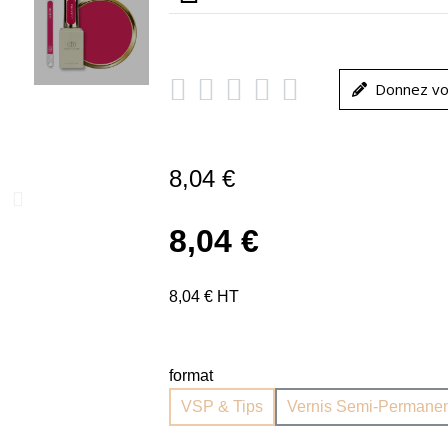





Donnez vo
8,04 €
8,04 €
8,04 € HT
format
VSP & Tips
Vernis Semi-Permanen