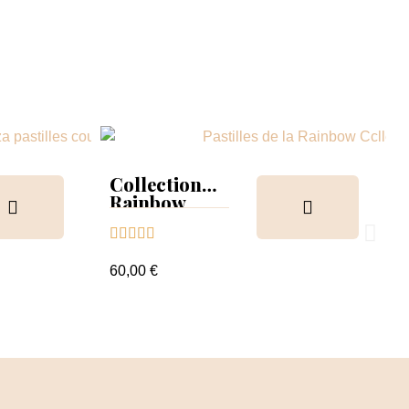
Collection
Rainbow
Tips &





nuancier
60,00 €