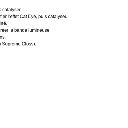
s catalyser.
ier l’effet Cat Eye, puis catalyser.
iné
.
créer la bande lumineuse.
ns.
u Supreme Gloss).
.