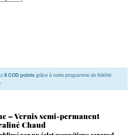
ez
8 COD points
grâce à notre programme de fidélité.
s
.
ne – Vernis semi-permanent
Praliné Chaud
ublimé par un éclat magnétique caramel