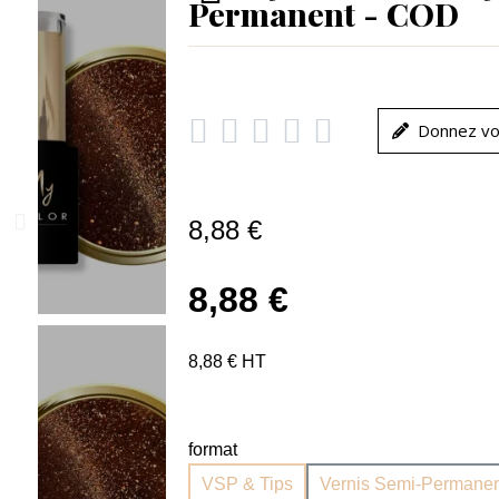
Permanent - COD





Donnez vo
8,88 €
8,88 €
8,88 € HT
format
VSP & Tips
Vernis Semi-Permanen