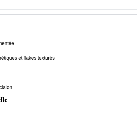
gmentée
étiques et flakes texturés
cision
lle