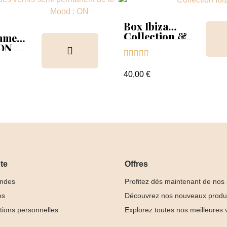
Box Ibiza
Collection &
mmer
Tips
 ON





ion &
ancier
40,00 €
te
Offres
ndes
Profitez dès maintenant de nos
es
Découvrez nos nouveaux produ
tions personnelles
Explorez toutes nos meilleures 