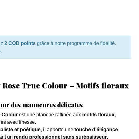
ez
2 COD points
grâce à notre programme de fidélité.
s
.
 Rose True Colour – Motifs floraux
pour des manucures délicates
e Colour
est une planche raffinée aux
motifs floraux,
és avec finesse.
aliste et poétique
, il apporte une
touche d’élégance
sant un
rendu professionnel sans surépaisseur
.