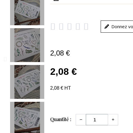





Donnez vo
2,08 €
2,08 €
2,08 € HT
Quantité :
−
+