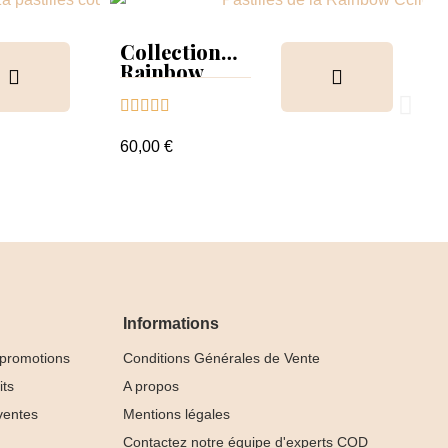
Collection
Rainbow
Tips &





nuancier
60,00 €
Informations
 promotions
Conditions Générales de Vente
its
A propos
ventes
Mentions légales
Contactez notre équipe d'experts COD