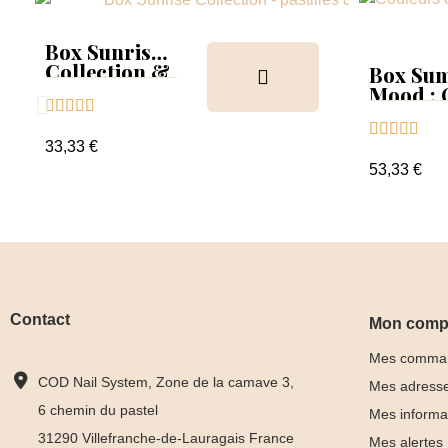
Box Sunrise
Collection &
Box Su
Tips
Mood :





Collect





Tips+nu
33,33 €
clear
53,33 €
Contact
Mon comp
Mes comma
COD Nail System, Zone de la camave 3,
Mes adress
6 chemin du pastel
Mes informa
31290 Villefranche-de-Lauragais France
Mes alertes