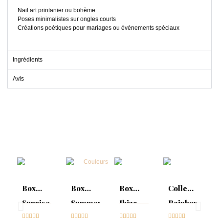
Nail art printanier ou bohème
Poses minimalistes sur ongles courts
Créations poétiques pour mariages ou événements spéciaux
Ingrédients
Avis
Box
Box
Box
Collection
Sunrise
Summer
Ibiza
Rainbow
Collection





Mood :





Collection





Tips &




