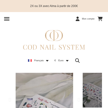
2X ou 3X avec Alma à partir de 200€
Mon compte
Français
€
Euro