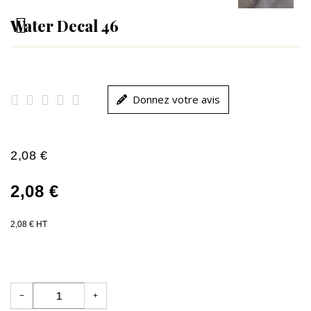
Water Decal 46





Donnez votre avis
2,08 €
2,08 €
2,08 € HT
−
+