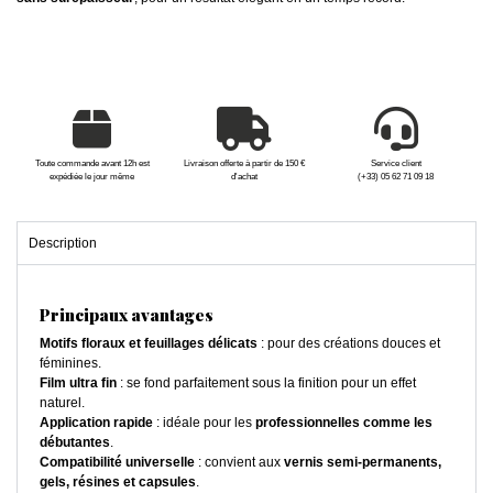
Toute commande avant 12h est
Livraison offerte à partir de 150 €
Service client
expédiée le jour même
d'achat
(+33) 05 62 71 09 18
Description
Principaux avantages
Motifs floraux et feuillages délicats
: pour des créations douces et
féminines.
Film ultra fin
: se fond parfaitement sous la finition pour un effet
naturel.
Application rapide
: idéale pour les
professionnelles comme les
débutantes
.
Compatibilité universelle
: convient aux
vernis semi-permanents,
gels, résines et capsules
.