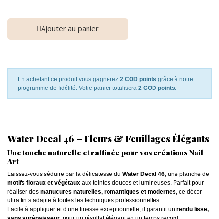
Ajouter au panier
En achetant ce produit vous gagnerez
2 COD points
grâce à notre
programme de fidélité. Votre panier totalisera
2 COD points
.
Water Decal 46 – Fleurs & Feuillages Élégants
Une touche naturelle et raffinée pour vos créations Nail
Art
Laissez-vous séduire par la délicatesse du
Water Decal 46
, une planche de
motifs floraux et végétaux
aux teintes douces et lumineuses. Parfait pour
réaliser des
manucures naturelles, romantiques et modernes
, ce décor
ultra fin s’adapte à toutes les techniques professionnelles.
Facile à appliquer et d’une finesse exceptionnelle, il garantit un
rendu lisse,
sans surépaisseur
, pour un résultat élégant en un temps record.