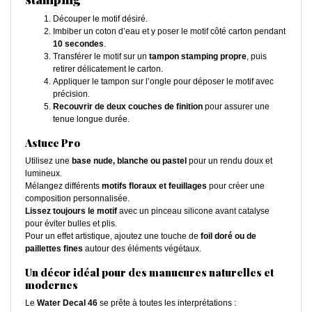
Découper le motif désiré.
Imbiber un coton d’eau et y poser le motif côté carton pendant
10 secondes
.
Transférer le motif sur un
tampon stamping propre
, puis
retirer délicatement le carton.
Appliquer le tampon sur l’ongle pour déposer le motif avec
précision.
Recouvrir de deux couches de finition
pour assurer une
tenue longue durée.
Astuce Pro
Utilisez une
base nude, blanche ou pastel
pour un rendu doux et
lumineux.
Mélangez différents
motifs floraux et feuillages
pour créer une
composition personnalisée.
Lissez toujours le motif
avec un pinceau silicone avant catalyse
pour éviter bulles et plis.
Pour un effet artistique, ajoutez une touche de
foil doré ou de
paillettes fines
autour des éléments végétaux.
Un décor idéal pour des manucures naturelles et
modernes
Le
Water Decal 46
se prête à toutes les interprétations :