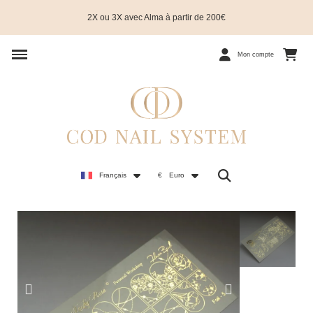
2X ou 3X avec Alma à partir de 200€
Mon compte
Français
€
Euro