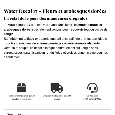
Water Decal 17 – Fleurs et arabesques dorées
Un éclat doré pour des manucures élégantes
Le
Water Decal 17
sublime vos manucures avec ses
motifs floraux et
arabesques dorés
, spécialement conçus pour
recouvrir tout ou partie de
l’ongle
.
Sa
finition métallique or
apporte une brillance raffinée et luxueuse, idéale
pour les manucures de
soirées, mariages ou événements élégants
.
Ultra-fin et souple, ce décor s’intègre naturellement sur l’ongle sans
surépaisseur, garantissant un rendu fluide et professionnel, même pour les
débutantes.
Toute commande avant 12h est
Livraison offerte à partir de 150 €
Service client
expédiée le jour même
d'achat
(+33) 05 62 71 09 18
Description