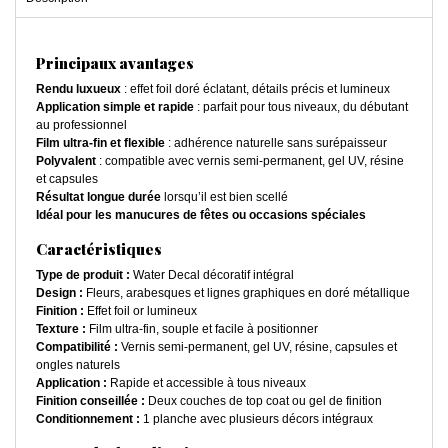
Principaux avantages
Rendu luxueux
: effet foil doré éclatant, détails précis et lumineux
Application simple et rapide
: parfait pour tous niveaux, du débutant
au professionnel
Film ultra-fin et flexible
: adhérence naturelle sans surépaisseur
Polyvalent
: compatible avec vernis semi-permanent, gel UV, résine
et capsules
Résultat longue durée
lorsqu’il est bien scellé
Idéal pour les manucures de fêtes ou occasions spéciales
Caractéristiques
Type de produit :
Water Decal décoratif intégral
Design :
Fleurs, arabesques et lignes graphiques en doré métallique
Finition :
Effet foil or lumineux
Texture :
Film ultra-fin, souple et facile à positionner
Compatibilité :
Vernis semi-permanent, gel UV, résine, capsules et
ongles naturels
Application :
Rapide et accessible à tous niveaux
Finition conseillée :
Deux couches de top coat ou gel de finition
Conditionnement :
1 planche avec plusieurs décors intégraux