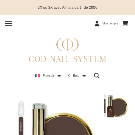
2X ou 3X avec Alma à partir de 200€
Mon compte
Français
€
Euro