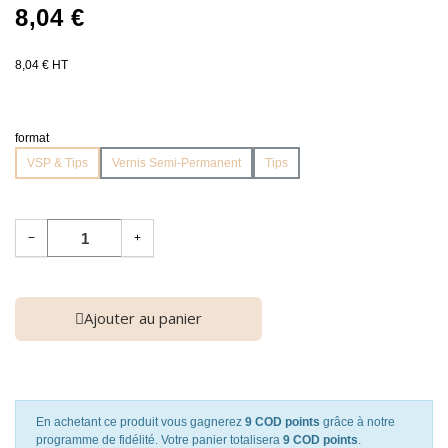
8,04 €
8,04 € HT
format
VSP & Tips
Vernis Semi-Permanent
Tips
−
+
Ajouter au panier
En achetant ce produit vous gagnerez
9 COD points
grâce à notre
programme de fidélité. Votre panier totalisera
9 COD points
.