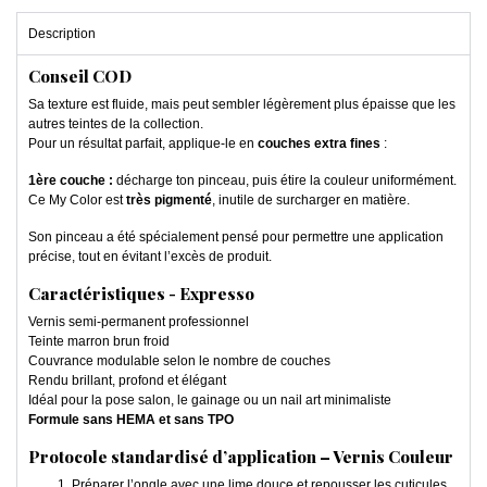
Description
Conseil COD
Sa texture est fluide, mais peut sembler légèrement plus épaisse que les
autres teintes de la collection.
Pour un résultat parfait, applique-le en
couches extra fines
:
1ère couche :
décharge ton pinceau, puis étire la couleur uniformément.
Ce My Color est
très pigmenté
, inutile de surcharger en matière.
Son pinceau a été spécialement pensé pour permettre une application
précise, tout en évitant l’excès de produit.
Caractéristiques - Expresso
Vernis semi-permanent professionnel
Teinte marron brun froid
Couvrance modulable selon le nombre de couches
Rendu brillant, profond et élégant
Idéal pour la pose salon, le gainage ou un nail art minimaliste
Formule sans HEMA et sans TPO
Protocole standardisé d’application – Vernis Couleur
Préparer l’ongle avec une lime douce et repousser les cuticules.