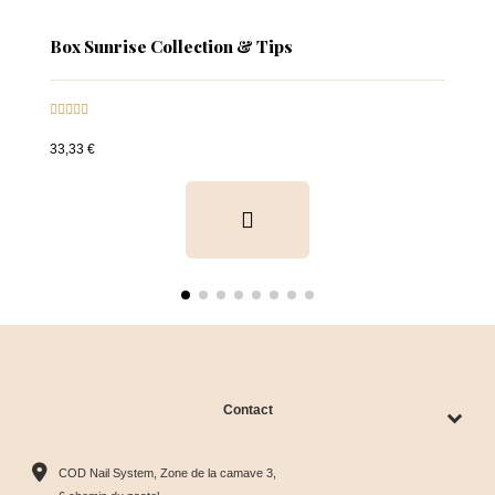
Box Sunrise Collection & Tips





33,33 €
Contact
COD Nail System, Zone de la camave 3,