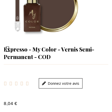
Expresso - My Color - Vernis Semi-
Permanent - COD





Donnez votre avis
8,04 €