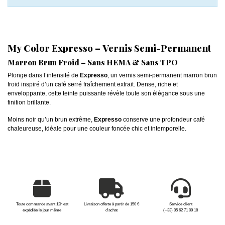
My Color Expresso – Vernis Semi-Permanent
Marron Brun Froid – Sans HEMA & Sans TPO
Plonge dans l’intensité de
Expresso
, un vernis semi-permanent marron brun
froid inspiré d’un café serré fraîchement extrait. Dense, riche et
enveloppante, cette teinte puissante révèle toute son élégance sous une
finition brillante.
Moins noir qu’un brun extrême,
Expresso
conserve une profondeur café
chaleureuse, idéale pour une couleur foncée chic et intemporelle.
Toute commande avant 12h est
Livraison offerte à partir de 150 €
Service client
expédiée le jour même
d'achat
(+33) 05 62 71 09 18