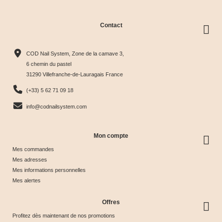
Contact
Collection
Box
Box Cat
Collection
Harmony
Candy
Eye
Cat Eye
COD Nail System, Zone de la camave 3,
Tips &





Collection





Crystal





Soie &





6 chemin du pastel
31290 Villefranche-de-Lauragais France
nuancier
& Tips
Glow &
Tips
65,00 €
40,00 €
44,17 €
44,17 €
(+33) 5 62 71 09 18
Tips
info@codnailsystem.com
Mon compte
Mes commandes
Mes adresses
Mes informations personnelles
Mes alertes
Offres
Profitez dès maintenant de nos promotions