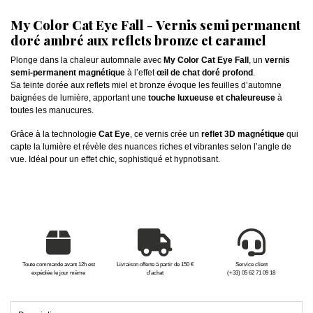
My Color Cat Eye Fall - Vernis semi permanent
doré ambré aux reflets bronze et caramel
Plonge dans la chaleur automnale avec
My Color Cat Eye Fall
, un
vernis
semi-permanent magnétique
à l’effet
œil de chat doré profond
.
Sa teinte dorée aux reflets miel et bronze évoque les feuilles d’automne
baignées de lumière, apportant une
touche luxueuse et chaleureuse
à
toutes les manucures.
Grâce à la technologie
Cat Eye
, ce vernis crée un
reflet 3D magnétique
qui
capte la lumière et révèle des nuances riches et vibrantes selon l’angle de
vue. Idéal pour un effet chic, sophistiqué et hypnotisant.
Toute commande avant 12h est
Livraison offerte à partir de 150 €
Service client
expédiée le jour même
d'achat
(+33) 05 62 71 09 18