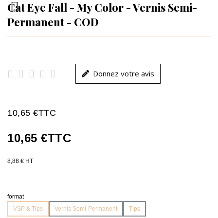
Cat Eye Fall - My Color - Vernis Semi-
Permanent - COD





Donnez votre avis
10,65 €
TTC
10,65 €
TTC
8,88 € HT
format
VSP & Tips
Vernis Semi-Permanent
Tips