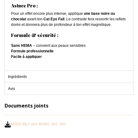
Astuce Pro :
Pour un effet encore plus intense, applique
une base noire ou
chocolat
avant ton
Cat Eye Fall
. Le contraste fera ressortir les reflets
dorés et donnera plus de profondeur à ton effet magnétique.
Formule & sécurité :
Sans HEMA
– convient aux peaux sensibles
Formule professionnelle
Facile à appliquer
Ingrédients
Avis
Documents joints
MSDS My Color 90460, 462, 463