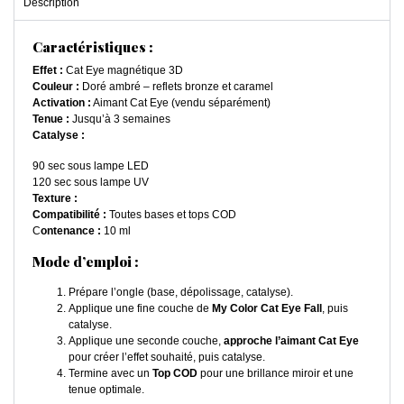
Description
Caractéristiques :
Effet :
Cat Eye magnétique 3D
Couleur :
Doré ambré – reflets bronze et caramel
Activation :
Aimant Cat Eye (vendu séparément)
Tenue :
Jusqu’à 3 semaines
Catalyse :
90 sec sous lampe LED
120 sec sous lampe UV
Texture :
Compatibilité :
Toutes bases et tops COD
C
ontenance :
10 ml
Mode d’emploi :
Prépare l’ongle (base, dépolissage, catalyse).
Applique une fine couche de
My Color Cat Eye Fall
, puis
catalyse.
Applique une seconde couche,
approche l’aimant Cat Eye
pour créer l’effet souhaité, puis catalyse.
Termine avec un
Top COD
pour une brillance miroir et une
tenue optimale.