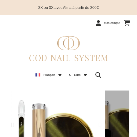
2X ou 3X avec Alma à partir de 200€
Mon compte
Français
€
Euro