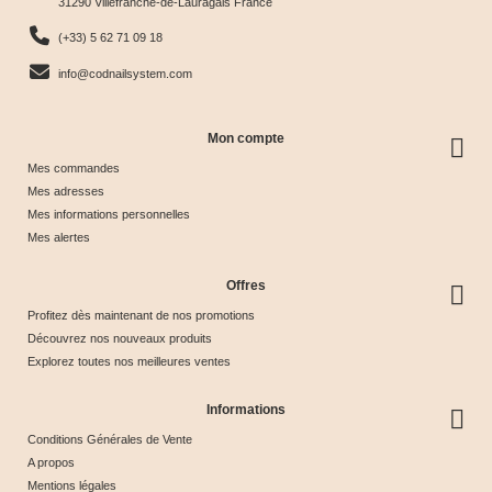
31290 Villefranche-de-Lauragais France
nuancier
& Tips
Glow &
Tips
65,00 €
40,00 €
44,17 €
44,17 €
(+33) 5 62 71 09 18
Tips
info@codnailsystem.com
Mon compte
Mes commandes
Mes adresses
Mes informations personnelles
Mes alertes
Offres
Profitez dès maintenant de nos promotions
Découvrez nos nouveaux produits
Explorez toutes nos meilleures ventes
Informations
Conditions Générales de Vente
A propos
Mentions légales