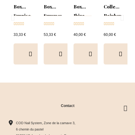
Box
Box
Box
Collection
Sunrise
Summer
Ibiza
Rainbow
Collection





Mood :





Collection





Tips &





& Tips
ON
& Tips
nuancier
33,33 €
53,33 €
40,00 €
60,00 €
Collection
&
Tips+nuancier
clear
Contact
Collection
Box
Box Cat
Collection
Harmony
Candy
Eye
Cat Eye
COD Nail System, Zone de la camave 3,
Tips &





Collection





Crystal





Soie &





6 chemin du pastel