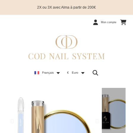
2X ou 3X avec Alma à partir de 200€
Mon compte
Français
€
Euro