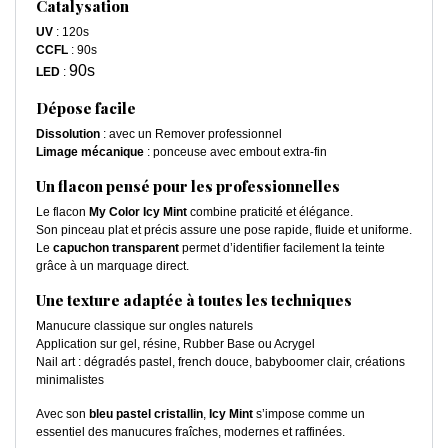
Catalysation
UV
: 120s
CCFL
: 90s
90s
LED
:
Dépose facile
Dissolution
: avec un Remover professionnel
Limage mécanique
: ponceuse avec embout extra-fin
Un flacon pensé pour les professionnelles
Le flacon
My Color Icy Mint
combine praticité et élégance.
Son pinceau plat et précis assure une pose rapide, fluide et uniforme.
Le
capuchon transparent
permet d’identifier facilement la teinte
grâce à un marquage direct.
Une texture adaptée à toutes les techniques
Manucure classique sur ongles naturels
Application sur gel, résine, Rubber Base ou Acrygel
Nail art : dégradés pastel, french douce, babyboomer clair, créations
minimalistes
Avec son
bleu pastel cristallin
,
Icy Mint
s’impose comme un
essentiel des manucures fraîches, modernes et raffinées.