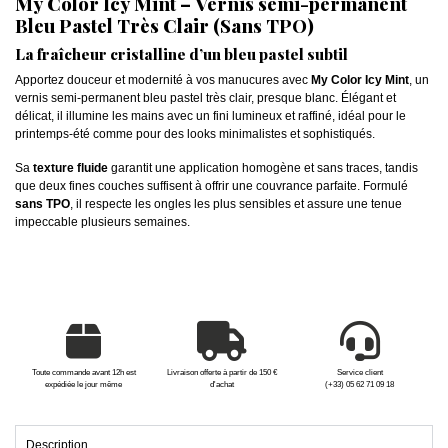
My Color Icy Mint – Vernis semi-permanent
Bleu Pastel Très Clair (Sans TPO)
La fraîcheur cristalline d’un bleu pastel subtil
Apportez douceur et modernité à vos manucures avec
My Color Icy Mint
, un
vernis semi-permanent bleu pastel très clair, presque blanc. Élégant et
délicat, il illumine les mains avec un fini lumineux et raffiné, idéal pour le
printemps-été comme pour des looks minimalistes et sophistiqués.
Sa
texture fluide
garantit une application homogène et sans traces, tandis
que deux fines couches suffisent à offrir une couvrance parfaite. Formulé
sans TPO
, il respecte les ongles les plus sensibles et assure une tenue
impeccable plusieurs semaines.
Toute commande avant 12h est
Livraison offerte à partir de 150 €
Service client
expédiée le jour même
d'achat
(+33) 05 62 71 09 18
Description