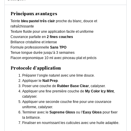
Principaux avantages
Teinte
bleu pastel très clair
proche du blanc, douce et
rafraîchissante
Texture fluide pour une application facile et uniforme
Couvrance parfaite en
2 fines couches
Brillance cristalline et intense
Formule professionnelle
Sans TPO
Tenue longue durée jusqu’à 3 semaines
Flacon ergonomique 10 ml avec pinceau plat et précis
Protocole d’application
Préparer l’ongle naturel avec une lime douce.
Appliquer le
Nail Prep
.
Poser une couche de
Rubber Base Clear
, catalyser.
Appliquer une fine première couche de
My Color Icy Mint
,
catalyser.
Appliquer une seconde couche fine pour une couvrance
uniforme, catalyser.
Terminer avec le
Supreme Gloss
ou l’
Easy Gloss
pour fixer
la brillance.
Finaliser en nourrissant les cuticules avec une huile adaptée.