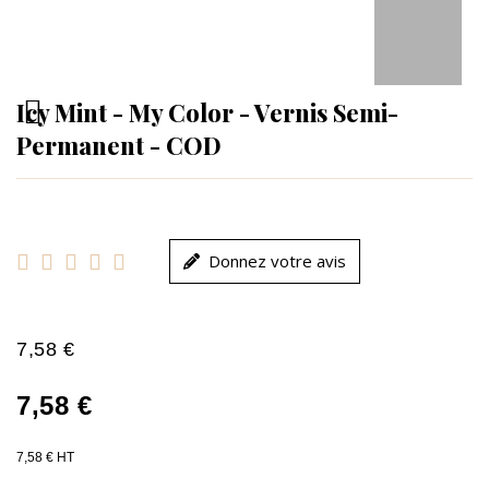
Icy Mint - My Color - Vernis Semi-
Permanent - COD





Donnez votre avis
7,58 €
7,58 €
7,58 € HT