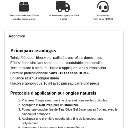
Toute commande avant 12h est
Livraison offerte à partir de 150 €
Service client
expédiée le jour même
d'achat
(+33) 05 62 71 09 18
Description
Principaux avantages
Teinte féérique : bleu-violet pailleté avec reflets dorés irisés
Effet sirène scintillant semi-opaque, modulable en intensité
Texture fluide à medium : facile à appliquer sans surépaisseur
Formule professionnelle
Sans TPO et sans HEMA
Brillance et tenue longue durée
Flacon ergonomique 10 ml avec pinceau carré plat précis
Protocole d’application sur ongles naturels
Préparez l’ongle avec une lime douce et pousser les cuticules.
Appliquez le
Nail Prep
puis un
stabilizer.
Posez une couche fine de Tips Glue Gel Base tout en frottant avec le
pinceau et catalysez
Appliquez une première couche ultra fine de la couleur puis
polymériser
mettre une 2 ème couche fine et polymérisez