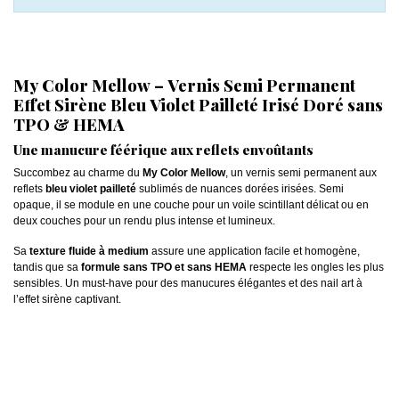
My Color Mellow – Vernis Semi Permanent
Effet Sirène Bleu Violet Pailleté Irisé Doré sans
TPO & HEMA
Une manucure féérique aux reflets envoûtants
Succombez au charme du
My Color Mellow
, un vernis semi permanent aux
reflets
bleu violet pailleté
sublimés de nuances dorées irisées. Semi
opaque, il se module en une couche pour un voile scintillant délicat ou en
deux couches pour un rendu plus intense et lumineux.
Sa
texture fluide à medium
assure une application facile et homogène,
tandis que sa
formule sans TPO et sans HEMA
respecte les ongles les plus
sensibles. Un must-have pour des manucures élégantes et des nail art à
l’effet sirène captivant.