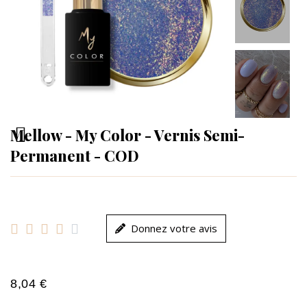
Mellow - My Color - Vernis Semi-
Permanent - COD





Donnez votre avis
8,04 €