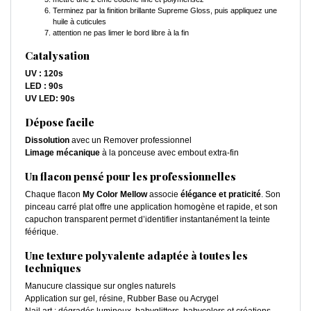
Terminez par la finition brillante Supreme Gloss, puis appliquez une
huile à cuticules
attention ne pas limer le bord libre à la fin
Catalysation
UV : 120s
LED : 90s
UV LED: 90s
Dépose facile
Dissolution
avec un Remover professionnel
Limage mécanique
à la ponceuse avec embout extra-fin
Un flacon pensé pour les professionnelles
Chaque flacon
My Color Mellow
associe
élégance et praticité
. Son
pinceau carré plat offre une application homogène et rapide, et son
capuchon transparent permet d’identifier instantanément la teinte
féérique.
Une texture polyvalente adaptée à toutes les
techniques
Manucure classique sur ongles naturels
Application sur gel, résine, Rubber Base ou Acrygel