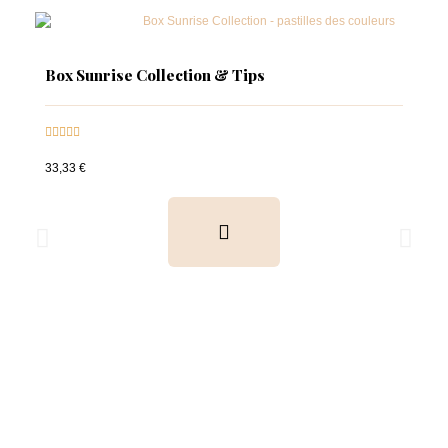
Box Sunrise Collection & Tips





33,33 €