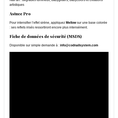
Nail art : dégradés lumineux, babyglitters, babycolors et créations
artistiques
Astuce Pro
Pour intensifier l’effet sirène, appliquez
Mellow
sur une base colorée
: ses reflets irisés ressortiront encore plus intensément.
Fiche de données de sécurité (MSDS)
Disponible sur simple demande à :
info@codnailsystem.com