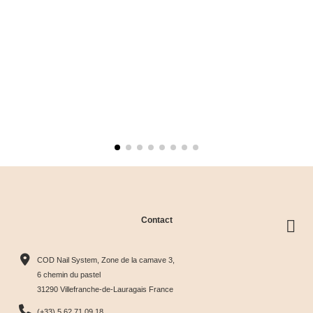
Contact
COD Nail System, Zone de la camave 3,
6 chemin du pastel
31290 Villefranche-de-Lauragais France
(+33) 5 62 71 09 18