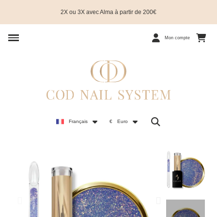
2X ou 3X avec Alma à partir de 200€
Mon compte
Français
€
Euro