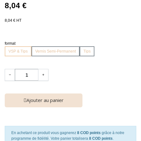
8,04 €
8,04 € HT
format
VSP & Tips
Vernis Semi-Permanent
Tips
−
+
Ajouter au panier
En achetant ce produit vous gagnerez
8 COD points
grâce à notre
programme de fidélité. Votre panier totalisera
8 COD points
.