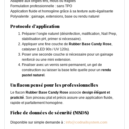
Adaptée aux ongles fins, mous ou fragiles
Formulation professionnelle : sans TPO
Application fluide et homogène grâce à sa texture auto-égalisante
Polyvalente : gainage, extensions, base ou rendu naturel
Protocole d’application
Préparer l’ongle naturel (désinfection, matification, Nail Prep,
stabilisation pH, primer si nécessaire).
Appliquer une fine couche de
Rubber Base Candy Rose
,
catalyser (LED 90s / UV 120s).
Poser une seconde couche si nécessaire pour un gainage
renforcé ou une mini extension.
Finaliser avec un vernis semi-permanent, un gel de
construction ou laisser la base telle quelle pour un
rendu
pastel naturel
.
Un flacon pensé pour les professionnelles
Le flacon
Rubber Base Candy Rose
associe
design élégant et
praticité
. Son pinceau plat et précis assure une application fluide,
rapide et parfaitement homogène.
Fiche de données de sécurité (MSDS)
Disponible sur simple demande à :
info@codnailsystem.com