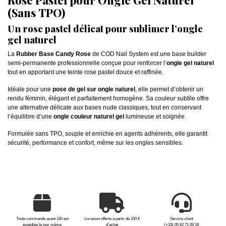
Rose Pastel pour Ongle Gel Naturel
(Sans TPO)
Un rose pastel délicat pour sublimer l’ongle
gel naturel
La
Rubber Base Candy Rose
de COD Nail System est une base builder
semi-permanente professionnelle conçue pour renforcer l’
ongle gel naturel
tout en apportant une teinte rose pastel douce et raffinée.
Idéale pour une
pose de gel sur ongle naturel
, elle permet d’obtenir un
rendu féminin, élégant et parfaitement homogène. Sa couleur subtile offre
une alternative délicate aux bases nude classiques, tout en conservant
l’équilibre d’une
ongle couleur naturel gel
lumineuse et soignée.
Formulée sans TPO, souple et enrichie en agents adhérents, elle garantit
sécurité, performance et confort, même sur les ongles sensibles.
Toute commande avant 12h est
Livraison offerte à partir de 150 €
Service client
expédiée le jour même
d'achat
(+33) 05 62 71 09 18