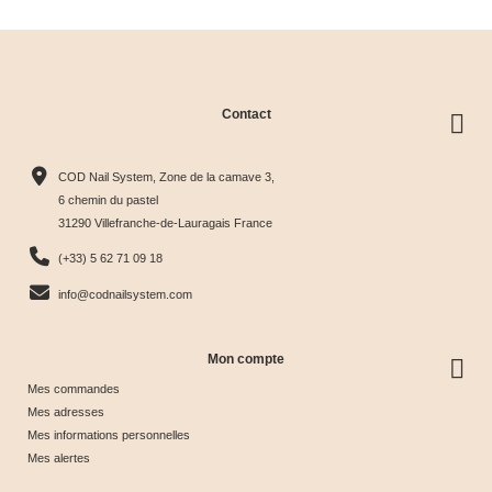
Contact
Collection
Box
Box Cat
Collection
Harmony
Candy
Eye
Cat Eye
COD Nail System, Zone de la camave 3,
Tips &





Collection





Crystal





Soie &





6 chemin du pastel
31290 Villefranche-de-Lauragais France
nuancier
& Tips
Glow &
Tips
65,00 €
40,00 €
44,17 €
44,17 €
(+33) 5 62 71 09 18
Tips
info@codnailsystem.com
Mon compte
Mes commandes
Mes adresses
Mes informations personnelles
Mes alertes