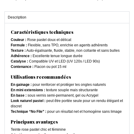
Description
Caractéristiques techniques
Couleur :
Rose pastel doux et délicat
Formule :
Flexible, sans TPO, enrichie en agents adhérents
Texture :
Auto-égalisante, fluide, stable, non collante et sans bulles
Adhérence :
Excellente tenue longue durée
Catalyse :
Compatible UV et LED (UV 120s / LED 90s)
Contenance :
Flacon ou pot 15 ml
Utilisations recommandées
En gainage :
pour renforcer et protéger les ongles naturels
En mini extensions :
texture souple mais structurante
En base :
sous vernis semi-permanent, gel ou Acrygel
Look naturel pastel :
peut être portée seule pour un rendu élégant et
discret
Technique “No File” :
pour un résultat net et homogène sans limage
Principaux avantages
Teinte rose pastel chic et féminine