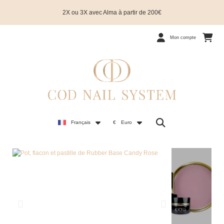
2X ou 3X avec Alma à partir de 200€
Mon compte
Français
€
Euro