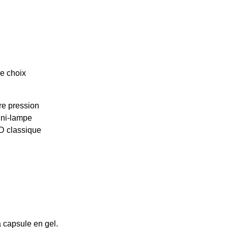
re choix
re pression
ini-lampe
D classique
a capsule en gel.