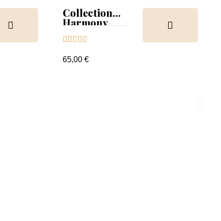
Collection
Harmony
Tips &





nuancier
65,00 €