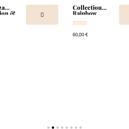
a
Collection
ion &
Rainbow
Tips &





nuancier
60,00 €