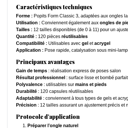
Caractéristiques techniques
Forme :
Popits Form Classic 3, adaptées aux ongles l
Utilisation :
Conviennent également aux
ongles de pi
Tailles :
12 tailles disponibles (de 0 à 11) pour un ajus
Quantité :
120 pièces
réutilisables
Compatibilité :
Utilisables avec
gel
et
acrygel
Application :
Pose rapide, catalysation sous mini-lam
Principaux avantages
Gain de temps
: réalisation express de poses salon
Résultat professionnel
: surface lisse et bombé parfai
Polyvalence
: utilisables sur
mains et pieds
Durabilité
: 120 capsules réutilisables
Adaptabilité
: conviennent à tous types de gels et acry
Précision
: 12 tailles assurant un ajustement précis et 
Protocole d’application
Préparer l’ongle naturel