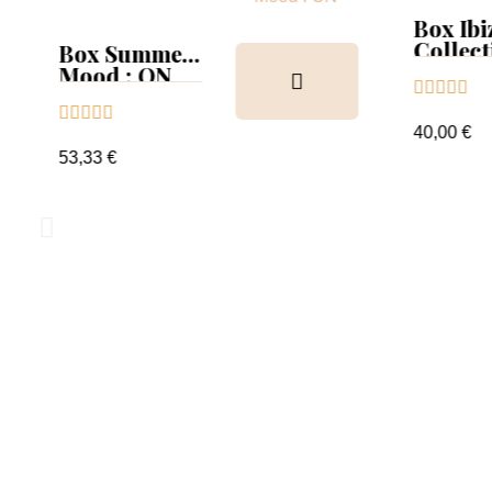
Box Ibiz
Collect
Box Summer
Tips
Mood : ON





Collection &





Tips+nuancier
40,00 €
clear
53,33 €