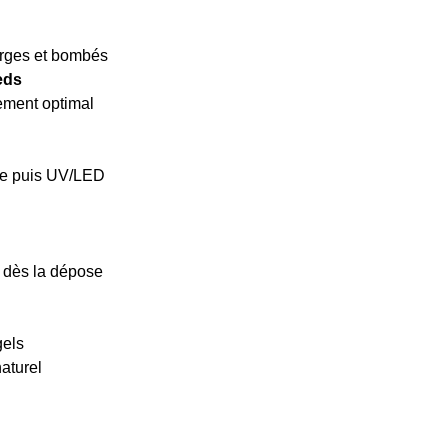
arges et bombés
eds
tement optimal
pe puis UV/LED
t dès la dépose
gels
naturel