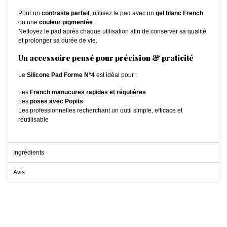
Pour un
contraste parfait
, utilisez le pad avec un
gel blanc French
ou une
couleur pigmentée
.
Nettoyez le pad après chaque utilisation afin de conserver sa qualité
et prolonger sa durée de vie.
Un accessoire pensé pour précision & praticité
Le
Silicone Pad Forme N°4
est idéal pour :
Les
French manucures rapides et régulières
Les
poses avec Popits
Les professionnelles recherchant un outil simple, efficace et
réutilisable
Ingrédients
Avis