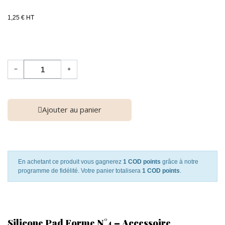
1,25 € HT
−
+
Ajouter au panier
En achetant ce produit vous gagnerez
1 COD points
grâce à notre
programme de fidélité. Votre panier totalisera
1 COD points
.
Silicone Pad Forme N°4 – Accessoire