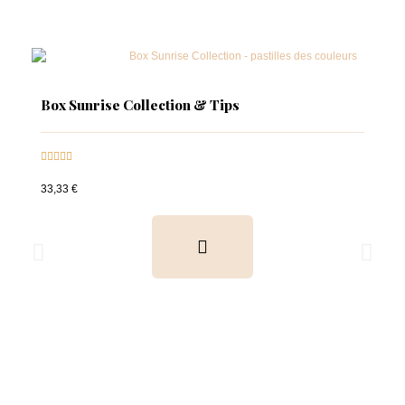
Box Sunrise Collection & Tips





33,33 €