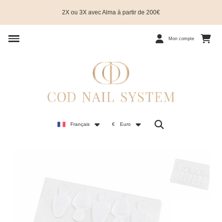
2X ou 3X avec Alma à partir de 200€
Mon compte
Français
€
Euro