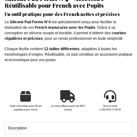
Réutilisable pour French avec Popits
Un outil pratique pour des French nettes et précises
Le
Silicone Pad Forme N°4
est spécialement conçu pour faciliter la
réalisation de vos
French manucures avec les Popits
. Grâce à sa
conception en silicone souple et durable, il permet d’obtenir des
courbes
régulières et précises
, pour un rendu professionnel en toute simplicité.
Chaque feuille contient
12 tailles différentes
, adaptées à toutes les
morphologies d’ongles. Réutilisable, ce pad constitue un accessoire pratique
et économique pour vos poses.
Toute commande avant 12h est
Livraison offerte à partir de 150 €
Service client
expédiée le jour même
d'achat
(+33) 05 62 71 09 18
Description