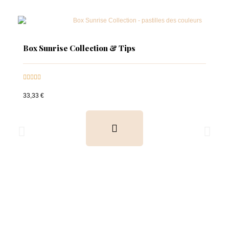
Box Sunrise Collection & Tips





33,33 €