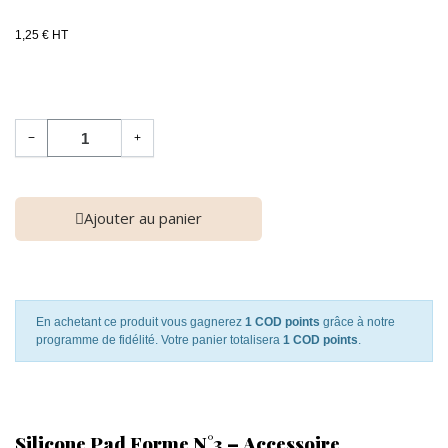
1,25 € HT
−
+
Ajouter au panier
En achetant ce produit vous gagnerez
1 COD points
grâce à notre
programme de fidélité. Votre panier totalisera
1 COD points
.
Silicone Pad Forme N°3 – Accessoire