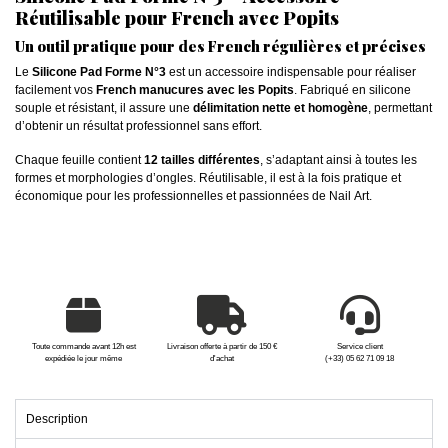
Réutilisable pour French avec Popits
Un outil pratique pour des French régulières et précises
Le
Silicone Pad Forme N°3
est un accessoire indispensable pour réaliser
facilement vos
French manucures avec les Popits
. Fabriqué en silicone
souple et résistant, il assure une
délimitation nette et homogène
, permettant
d’obtenir un résultat professionnel sans effort.
Chaque feuille contient
12 tailles différentes
, s’adaptant ainsi à toutes les
formes et morphologies d’ongles. Réutilisable, il est à la fois pratique et
économique pour les professionnelles et passionnées de Nail Art.
Toute commande avant 12h est
Livraison offerte à partir de 150 €
Service client
expédiée le jour même
d'achat
(+33) 05 62 71 09 18
Description