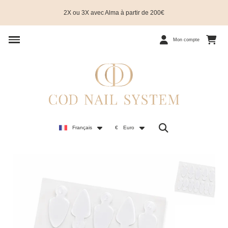
2X ou 3X avec Alma à partir de 200€
Mon compte
Français
€
Euro